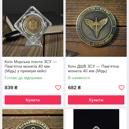
Коїн Морська піхота ЗСУ —
Пам'ятна монета 40 мм
Коїн ДШВ ЗСУ — Пам'ятна
(Мідь) у преміум кейсі
монета 40 мм (Мідь)
Готово до відправки
В наявності
839
682
₴
₴
Купити
Купити