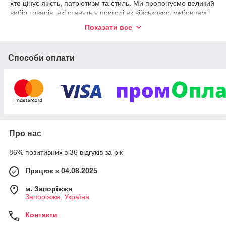
хто цінує якість, патріотизм та стиль. Ми пропонуємо великий
вибір товарів, які стануть у пригоді як військовослужбовцям і
волонтерам, так і всім, хто підтримує українських захисників
Показати все
або просто любить військову естетику.
У нашому асортименті:
Способи оплати
Берети
різних кольорів та зразків
Прапори
та
банери
з національною та військовою
символікою
ПВХ патчі
та
вишиті шеврони
Бейсболки
,
панами
, головні убори для різних умов
Сувенірна та подарункова продукція
Про нас
Виготовлення товарів під замовлення за вашим
дизайном
86% позитивних з 36 відгуків за рік
Ми працюємо лише з перевіреними матеріалами та
сучасними технологіями, щоб кожен виріб служив довго та
Працює з 04.08.2025
виглядав бездоганно.
м. Запоріжжя
Наші переваги:
Запоріжжя, Україна
Висока якість та увага до деталей
Контакти
Можливість індивідуального дизайну