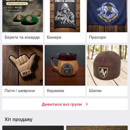
Берети та кокарди
Банери
Прапори
Патчі / шеврони
Кераміка
Шапки
Дивитися всі групи
Хіт продажу