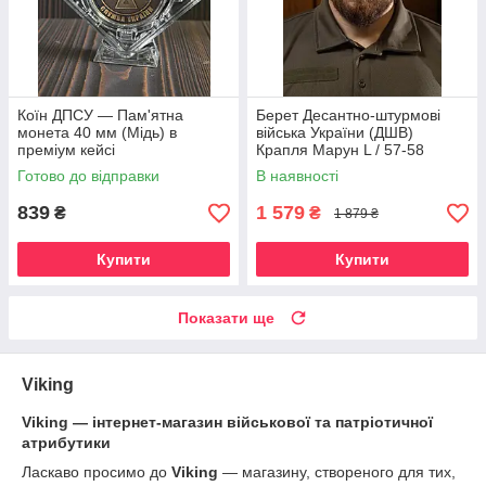
Коїн ДПСУ — Пам'ятна
Берет Десантно-штурмові
монета 40 мм (Мідь) в
війська України (ДШВ)
преміум кейсі
Крапля Марун L / 57-58
Готово до відправки
В наявності
839
1 579
₴
₴
1 879 ₴
Купити
Купити
Показати ще
Viking
Viking — інтернет-магазин військової та патріотичної
атрибутики
Ласкаво просимо до
Viking
— магазину, створеного для тих,