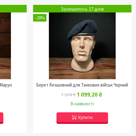
Залишилось 17 днів
–20%
 Марун
Берет безшовний для Танкових військ Чорний
1 099,20 ₴
1 374 ₴
В наявності
Купити