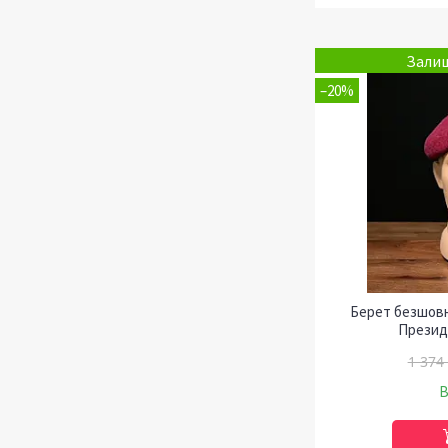
Залиш
–20%
Берет безшовн
Презид
1 374
В