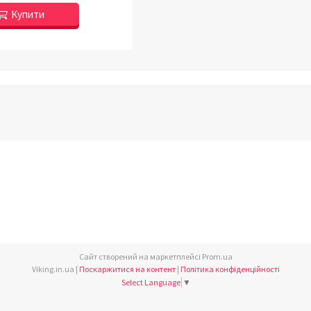
Купити
Сайт створений на маркетплейсі
Prom.ua
Viking.in.ua |
Поскаржитися на контент
|
Політика конфіденційності
Select Language
▼