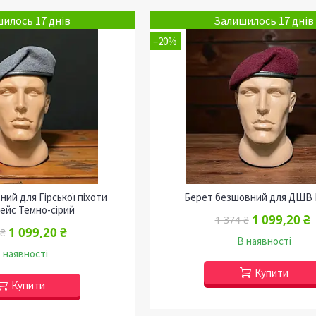
илось 17 днів
Залишилось 17 днів
–20%
ий для Гірської піхоти
Берет безшовний для ДШВ
ейс Темно-сірий
1 099,20 ₴
1 374 ₴
1 099,20 ₴
 ₴
В наявності
 наявності
Купити
Купити