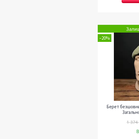
Залиш
–20%
Берет безшовни
Загальн
1 374
В