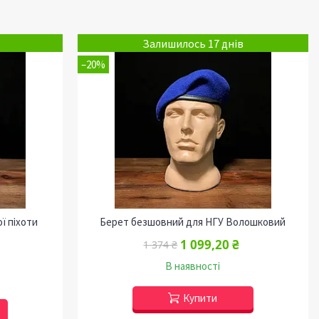
Залишилось 17 днів
–20%
ї піхоти
Берет безшовний для НГУ Волошковий
1 099,20 ₴
1 374 ₴
В наявності
Купити