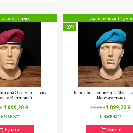
илось 17 днів
Залишилось 17 днів
–20%
ий для Окремого Полку
Берет безшовний для Морсько
ента Малиновий
Морська хвиля
1 099,20 ₴
1 099,20 ₴
 ₴
1 374 ₴
 наявності
В наявності
Купити
Купити