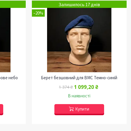
Залишилось 17 днів
–20%
зове небо
Берет безшовний для ВМС Темно-синій
1 099,20 ₴
1 374 ₴
В наявності
Купити