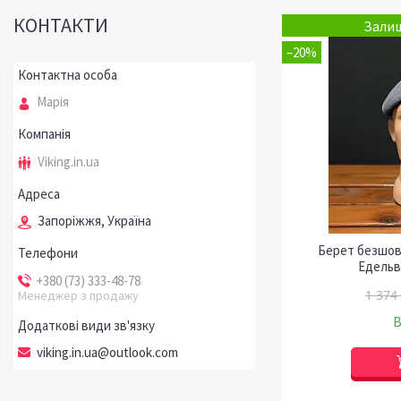
КОНТАКТИ
Залиш
–20%
Марія
Viking.in.ua
Запоріжжя, Україна
Берет безшовн
Едельв
+380 (73) 333-48-78
1 374
Менеджер з продажу
В
viking.in.ua@outlook.com