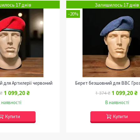
илось 17 днів
Залишилось 17 днів
–20%
 для Артилерії червоний
Берет безшовний для ВВС Гро
1 099,20 ₴
1 099,20 ₴
 ₴
1 374 ₴
 наявності
В наявності
Купити
Купити