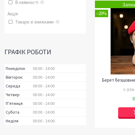
В наявності
40
Залиш
–20%
Акція
Товари зі знижками
40
ГРАФІК РОБОТИ
Понеділок
00:00
24:00
Вівторок
00:00
24:00
Берет безшовний
Середа
00:00
24:00
1 374
Четвер
00:00
24:00
В
Пʼятниця
00:00
24:00
Субота
00:00
24:00
Неділя
00:00
24:00