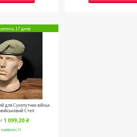
илось 17 днів
й для Сухопутних військ
овійськовий Степ
1 099,20 ₴
 ₴
 наявності