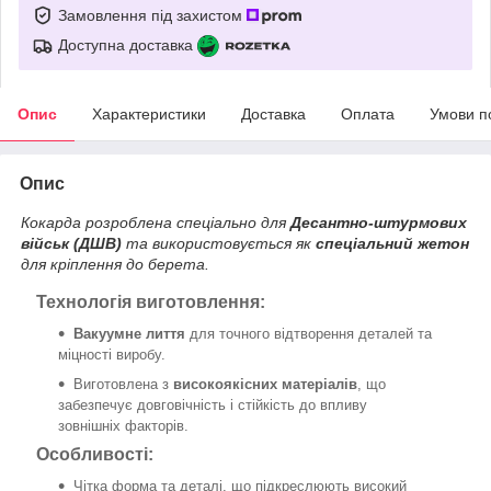
Замовлення під захистом
Доступна доставка
Опис
Характеристики
Доставка
Оплата
Умови п
Опис
Кокарда розроблена спеціально для
Десантно-штурмових
військ (ДШВ)
та використовується як
спеціальний жетон
для кріплення до берета.
Технологія виготовлення:
Вакуумне лиття
для точного відтворення деталей та
міцності виробу.
Виготовлена з
високоякісних матеріалів
, що
забезпечує довговічність і стійкість до впливу
зовнішніх факторів.
Особливості:
Чітка форма та деталі, що підкреслюють високий