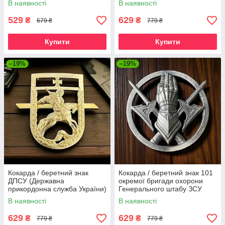
В наявності
В наявності
529
629
₴
₴
679 ₴
779 ₴
Купити
Купити
–19%
–19%
Кокарда / беретний знак
Кокарда / беретний знак 101
ДПСУ (Державна
окремої бригади охорони
прикордонна служба України)
Генерального штабу ЗСУ
В наявності
В наявності
629
629
₴
₴
779 ₴
779 ₴