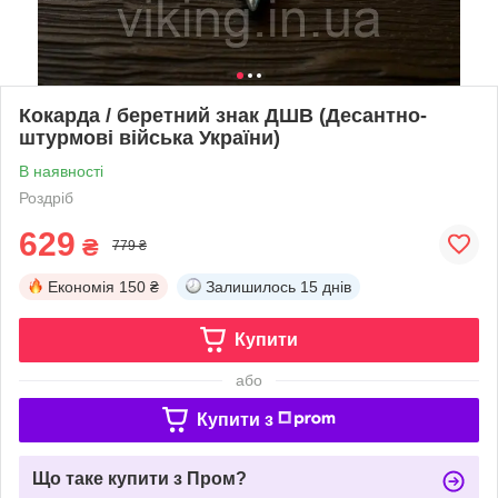
Кокарда / беретний знак ДШВ (Десантно-
штурмові війська України)
В наявності
Роздріб
629
₴
779 ₴
Економія
150 ₴
Залишилось
15 днів
Купити
або
Купити з
Що таке купити з Пром?