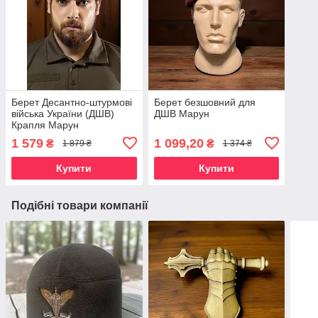
Берет Десантно-штурмові
Берет безшовний для
війська України (ДШВ)
ДШВ Марун
Крапля Марун
1 579
1 099,20
₴
₴
1 879 ₴
1 374 ₴
Купити
Купити
Подібні товари компанії