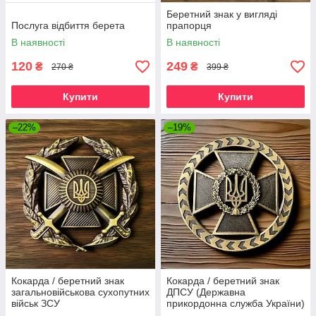
Беретний знак у вигляді
Послуга відбиття берета
прапорця
В наявності
В наявності
120
249
₴
₴
270 ₴
399 ₴
Купити
Купити
–22%
–19%
Кокарда / беретний знак
Кокарда / беретний знак
загальновійськова сухопутних
ДПСУ (Державна
військ ЗСУ
прикордонна служба України)
НОВИЙ ЗРАЗОК