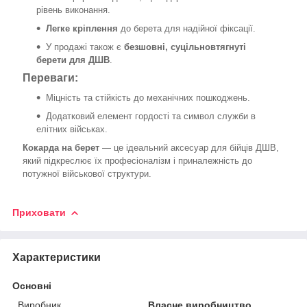
рівень виконання.
Легке кріплення
до берета для надійної фіксації.
У продажі також є
безшовні, суцільновтягнуті
берети для ДШВ
.
Переваги:
Міцність та стійкість до механічних пошкоджень.
Додатковий елемент гордості та символ служби в
елітних військах.
Кокарда на берет
— це ідеальний аксесуар для бійців ДШВ,
який підкреслює їх професіоналізм і приналежність до
потужної військової структури.
Приховати
Характеристики
Основні
Виробник
Власне виробництво