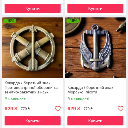
Купити
Купити
–19%
–19%
Кокарда / беретний знак
Протиповітряної оборони та
Кокарда / беретний знак
зенітно-ракетних військ
Морської піхоти
В наявності
В наявності
629
629
₴
₴
779 ₴
779 ₴
Купити
Купити