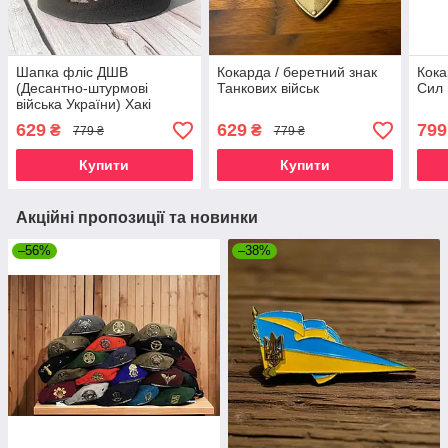
Шапка фліс ДШВ
Кокарда / беретний знак
Кока
(Десантно-штурмові
Танкових військ
Сил 
війська України) Хакі
629
629
799
₴
₴
779 ₴
779 ₴
Купити
Купити
Акційні пропозиції та новинки
–56%
–38%