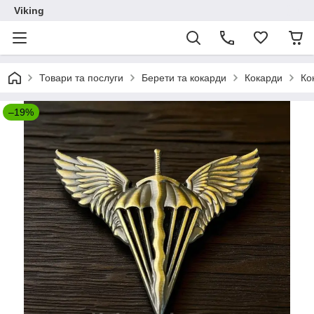
Viking
Товари та послуги
Берети та кокарди
Кокарди
Ко
–19%