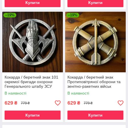
Купити
Купити
–19%
–19%
Кокарда / беретний знак 101
Кокарда / беретний знак
окремої бригади охорони
Протиповітряної оборони та
Генерального штабу ЗСУ
зенітно-ракетних військ
В наявності
В наявності
629
629
₴
₴
779 ₴
779 ₴
Купити
Купити