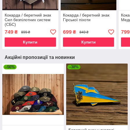
Кокарда / беретний знак
Кокарда / беретний знак
Кока
Сил безпілотних систем
Гірської піхоти
Мед
(СБС)
749
699
799
₴
₴
899 ₴
849 ₴
Купити
Купити
Акційні пропозиції та новинки
–56%
–38%