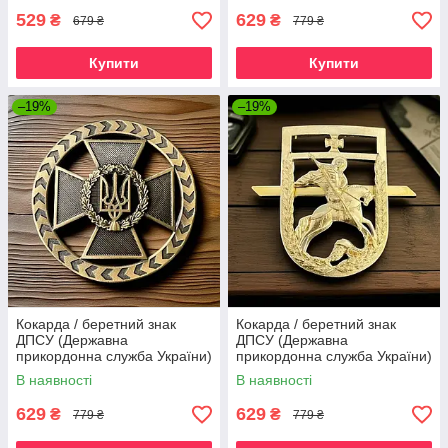
529
629
₴
₴
679 ₴
779 ₴
Купити
Купити
–19%
–19%
Кокарда / беретний знак
Кокарда / беретний знак
ДПСУ (Державна
ДПСУ (Державна
прикордонна служба України)
прикордонна служба України)
НОВИЙ ЗРАЗОК
В наявності
В наявності
629
629
₴
₴
779 ₴
779 ₴