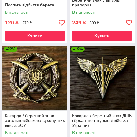
Беретний знак у вигляді
Послуга відбиття берета
прапорця
В наявності
В наявності
120
249
₴
₴
270 ₴
399 ₴
Купити
Купити
–22%
–19%
Кокарда / беретний знак
Кокарда / беретний знак ДШВ
загальновійськова сухопутних
(Десантно-штурмові війська
військ ЗСУ
України)
В наявності
В наявності