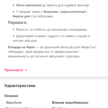
Легке кріплення
до берета для надійної фіксації.
У продажі також є
безшовні, суцільновтягнуті
берети для
Сил підтримки
.
Переваги:
Міцність та стійкість до механічних пошкоджень.
Додатковий елемент гордості та символ служби в
елітних військах.
Кокарда на берет
— це ідеальний аксесуар для бійців
Сил
підтримки
, який підкреслює їх професіоналізм і
приналежність до потужної військової структури.
Приховати
Характеристики
Основні
Виробник
Власне виробництво