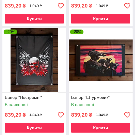
839,20
839,20
₴
₴
1 049 ₴
1 049 ₴
Купити
Купити
–20%
–20%
Банер "Нестримні"
Банер "Штурмовик"
В наявності
В наявності
839,20
839,20
₴
₴
1 049 ₴
1 049 ₴
Купити
Купити