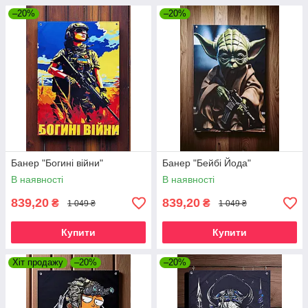
–20%
–20%
Банер "Богині війни"
Банер "Бейбі Йода"
В наявності
В наявності
839,20
839,20
₴
₴
1 049 ₴
1 049 ₴
Купити
Купити
Хіт продажу
–20%
–20%