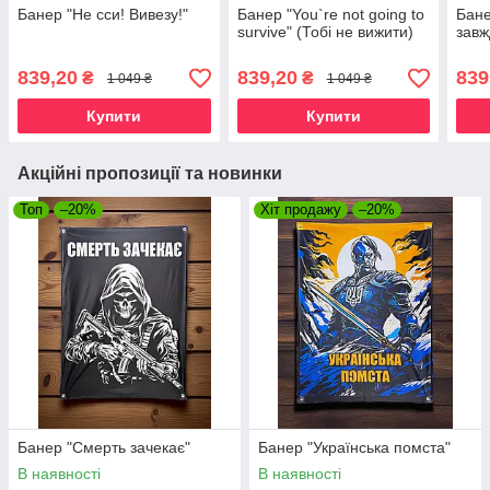
Банер "Не сси! Вивезу!"
Банер "You`re not going to
Бане
survive" (Тобі не вижити)
завж
839,20
839,20
839
₴
₴
1 049 ₴
1 049 ₴
Купити
Купити
Акційні пропозиції та новинки
Топ
–20%
Хіт продажу
–20%
Банер "Смерть зачекає"
Банер "Українська помста"
В наявності
В наявності