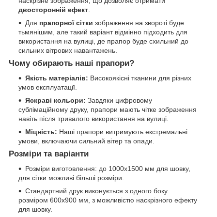
наскрізне зображення, що дозволяє отримати
двосторонній ефект
.
Для
прапорної сітки
зображення на звороті буде
тьмянішим, але такий варіант відмінно підходить для
використання на вулиці, де прапор буде схильний до
сильних вітрових навантажень.
Чому обирають наші прапори?
Якість матеріалів:
Високоякісні тканини для різних
умов експлуатації.
Яскраві кольори:
Завдяки цифровому
сублімаційному друку, прапори мають чітке зображення
навіть після тривалого використання на вулиці.
Міцність:
Наші прапори витримують екстремальні
умови, включаючи сильний вітер та опади.
Розміри та варіанти
Розміри виготовлення: до 1000х1500 мм для шовку,
для сітки можливі більші розміри.
Стандартний друк виконується з одного боку
розміром 600х900 мм, з можливістю наскрізного ефекту
для шовку.