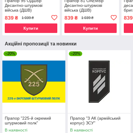
Прапор 95 ОДШБр
Прапор 81 ОАЕМБр
Прап
Десантно-штурмові
Десантно-штурмові
дес
війська (ДШВ)
війська (ДШВ)
бри
839
839
839
₴
₴
1 039 ₴
1 039 ₴
Купити
Купити
Акційні пропозиції та новинки
–20%
–20%
Прапор "225-й окремий
Прапор "3 АК (армійський
штурмовий полк"
корпус) ЗСУ"
В наявності
В наявності