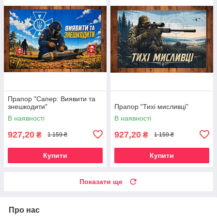
Прапор "Сапер: Виявити та
знешкодити"
Прапор "Тихі мисливці"
В наявності
В наявності
927,20
927,20
₴
₴
1 159 ₴
1 159 ₴
Купити
Купити
Показати ще
Про нас