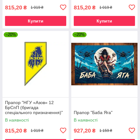
815,20
815,20
₴
₴
1 019 ₴
1 019 ₴
Купити
Купити
–20%
–20%
Прапор "НГУ «Азов» 12
БрСпП (бригада
спеціального призначення)"
Прапор "Баба Яга"
В наявності
В наявності
815,20
927,20
₴
₴
1 019 ₴
1 159 ₴