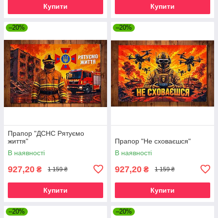
Купити
Купити
–20%
–20%
Прапор "ДСНС Рятуємо
життя"
Прапор "Не сховаєшся"
В наявності
В наявності
927,20
927,20
₴
₴
1 159 ₴
1 159 ₴
Купити
Купити
–20%
–20%