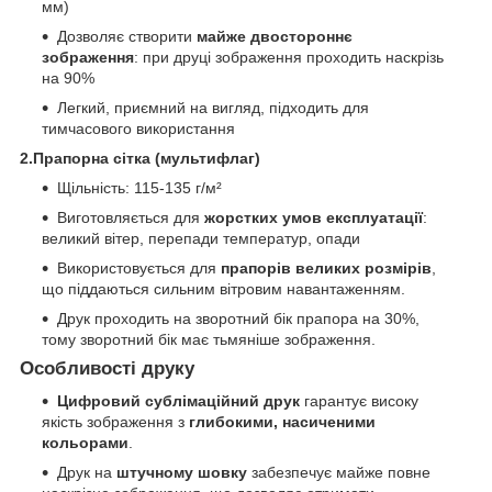
мм)
Дозволяє створити
майже двостороннє
зображення
: при друці зображення проходить наскрізь
на 90%
Легкий, приємний на вигляд, підходить для
тимчасового використання
2.Прапорна сітка (мультифлаг)
Щільність: 115-135 г/м²
Виготовляється для
жорстких умов експлуатації
:
великий вітер, перепади температур, опади
Використовується для
прапорів великих розмірів
,
що піддаються сильним вітровим навантаженням.
Друк проходить на зворотний бік прапора на 30%,
тому зворотний бік має тьмяніше зображення.
Особливості друку
Цифровий сублімаційний друк
гарантує високу
якість зображення з
глибокими, насиченими
кольорами
.
Друк на
штучному шовку
забезпечує майже повне