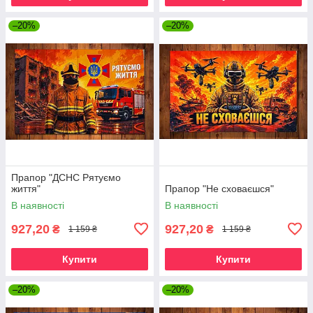
–20%
–20%
Прапор "ДСНС Рятуємо
життя"
Прапор "Не сховаєшся"
В наявності
В наявності
927,20
927,20
₴
₴
1 159 ₴
1 159 ₴
Купити
Купити
–20%
–20%