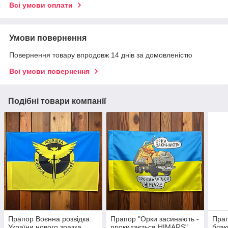
Всі умови оплати
Умови повернення
Повернення товару впродовж 14 днів за домовленістю
Всі умови повернення
Подібні товари компанії
Прапор Воєнна розвідка
Прапор "Орки засинають -
Прап
України нового зразка
прокидається HIMARS"
блак