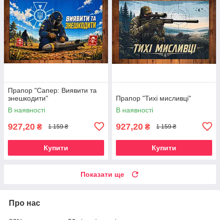
Прапор "Сапер: Виявити та
знешкодити"
Прапор "Тихі мисливці"
В наявності
В наявності
927,20
927,20
₴
₴
1 159 ₴
1 159 ₴
Купити
Купити
Показати ще
Про нас