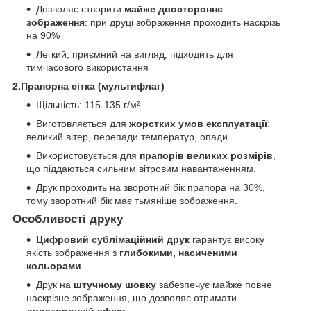
Дозволяє створити
майже двостороннє
зображення
: при друці зображення проходить наскрізь
на 90%
Легкий, приємний на вигляд, підходить для
тимчасового використання
2.Прапорна сітка (мультифлаг)
Щільність: 115-135 г/м²
Виготовляється для
жорстких умов експлуатації
:
великий вітер, перепади температур, опади
Використовується для
прапорів великих розмірів
,
що піддаються сильним вітровим навантаженням.
Друк проходить на зворотний бік прапора на 30%,
тому зворотний бік має тьмяніше зображення.
Особливості друку
Цифровий сублімаційний друк
гарантує високу
якість зображення з
глибокими, насиченими
кольорами
.
Друк на
штучному шовку
забезпечує майже повне
наскрізне зображення, що дозволяє отримати