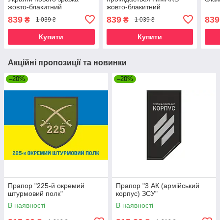
жовто-блакитний
жовто-блакитний
839
839
839
₴
₴
1 039 ₴
1 039 ₴
Купити
Купити
Акційні пропозиції та новинки
–20%
–20%
Прапор "225-й окремий
Прапор "3 АК (армійський
штурмовий полк"
корпус) ЗСУ"
В наявності
В наявності