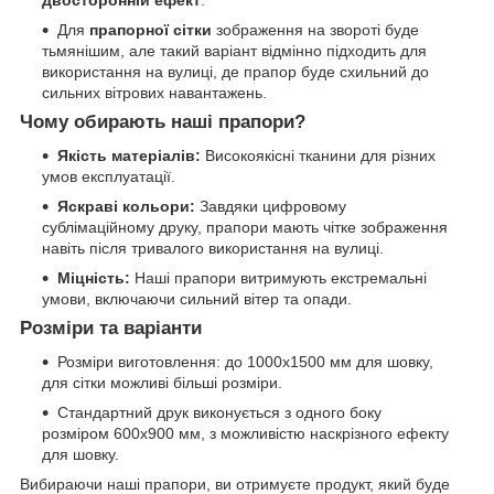
двосторонній ефект
.
Для
прапорної сітки
зображення на звороті буде
тьмянішим, але такий варіант відмінно підходить для
використання на вулиці, де прапор буде схильний до
сильних вітрових навантажень.
Чому обирають наші прапори?
Якість матеріалів:
Високоякісні тканини для різних
умов експлуатації.
Яскраві кольори:
Завдяки цифровому
сублімаційному друку, прапори мають чітке зображення
навіть після тривалого використання на вулиці.
Міцність:
Наші прапори витримують екстремальні
умови, включаючи сильний вітер та опади.
Розміри та варіанти
Розміри виготовлення: до 1000х1500 мм для шовку,
для сітки можливі більші розміри.
Стандартний друк виконується з одного боку
розміром 600х900 мм, з можливістю наскрізного ефекту
для шовку.
Вибираючи наші прапори, ви отримуєте продукт, який буде