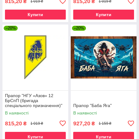
815,20
815,20
₴
₴
1 019 ₴
1 019 ₴
Купити
Купити
–20%
–20%
Прапор "НГУ «Азов» 12
БрСпП (бригада
спеціального призначення)"
Прапор "Баба Яга"
В наявності
В наявності
815,20
927,20
₴
₴
1 019 ₴
1 159 ₴
Купити
Купити