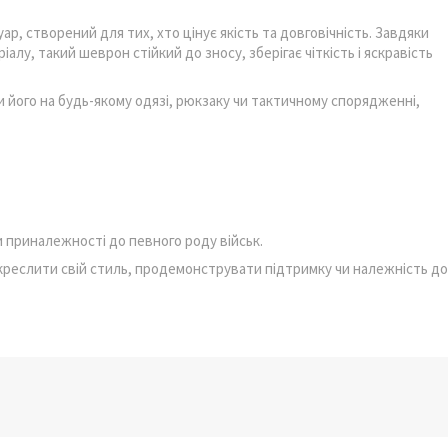
ар, створений для тих, хто цінує якість та довговічність. Завдяки
алу, такий шеврон стійкий до зносу, зберігає чіткість і яскравість
 його на будь-якому одязі, рюкзаку чи тактичному спорядженні,
 приналежності до певного роду військ.
дкреслити свій стиль, продемонструвати підтримку чи належність до