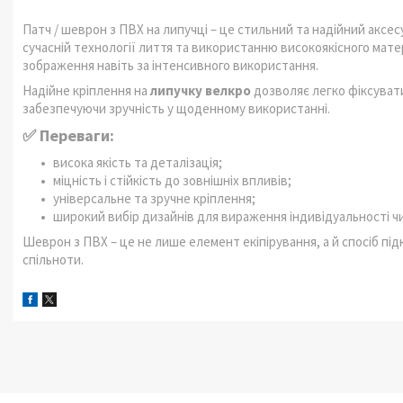
Патч / шеврон з ПВХ на липучці – це стильний та надійний аксесу
сучасній технології лиття та використанню високоякісного матері
зображення навіть за інтенсивного використання.
Надійне кріплення на
липучку велкро
дозволяє легко фіксувати
забезпечуючи зручність у щоденному використанні.
✅ Переваги:
висока якість та деталізація;
міцність і стійкість до зовнішніх впливів;
універсальне та зручне кріплення;
широкий вибір дизайнів для вираження індивідуальності чи
Шеврон з ПВХ – це не лише елемент екіпірування, а й спосіб пі
спільноти.