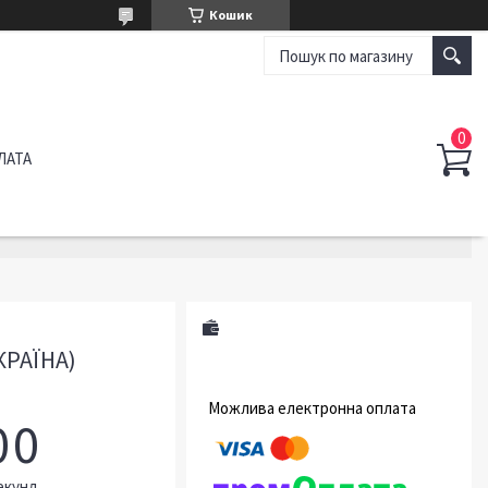
Кошик
ЛАТА
КРАЇНА)
0
0
екунд