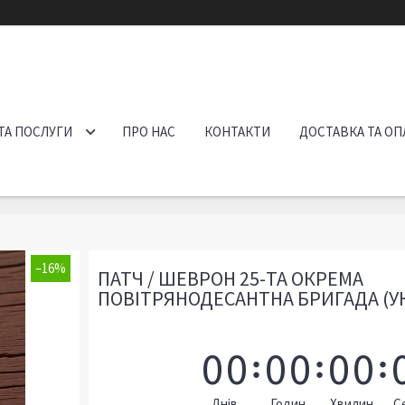
ТА ПОСЛУГИ
ПРО НАС
КОНТАКТИ
ДОСТАВКА ТА ОП
–16%
ПАТЧ / ШЕВРОН 25-ТА ОКРЕМА
ПОВІТРЯНОДЕСАНТНА БРИГАДА (У
0
0
0
0
0
0
Днів
Годин
Хвилин
С