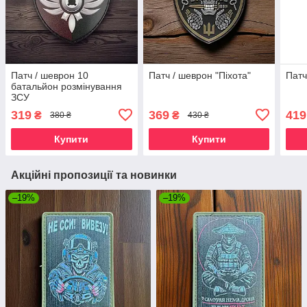
Патч / шеврон 10
Патч / шеврон "Піхота"
Патч
батальйон розмінування
ЗСУ
319
369
419
₴
₴
380 ₴
430 ₴
Купити
Купити
Акційні пропозиції та новинки
–19%
–19%