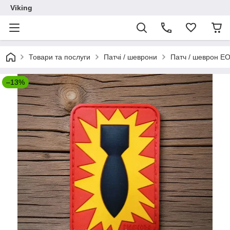
Viking
Товари та послуги
Патчі / шеврони
Патч / шеврон E
–13%