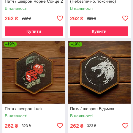
Патч / шеврон Чорне Сонце 2
(Небезпечно, токсично)
В наявності
В наявності
262
262
₴
₴
323 ₴
323 ₴
Купити
Купити
–19%
–19%
Патч / шеврон Luck
Патч / шеврон Відьмак
В наявності
В наявності
262
262
₴
₴
323 ₴
323 ₴