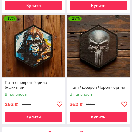
Купити
Купити
–19%
–19%
Патч / шеврон Горила
блакитний
Патч / шеврон Череп чорний
В наявності
В наявності
262
262
₴
₴
323 ₴
323 ₴
Купити
Купити