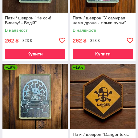
Патч / шеврон "Не сси!
Патч / шеврон "У самурая
Вивезу! - Водій"
нема дрона - тільки пульт"
В наявності
В наявності
262
262
₴
₴
323 ₴
323 ₴
Купити
Купити
–19%
–19%
Патч / шеврон "Danger toxic"