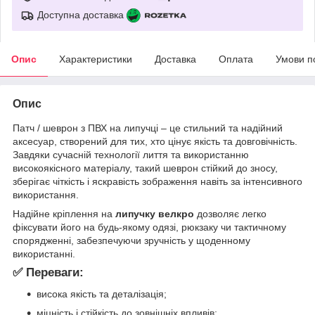
Доступна доставка
Опис
Характеристики
Доставка
Оплата
Умови п
Опис
Патч / шеврон з ПВХ на липучці – це стильний та надійний
аксесуар, створений для тих, хто цінує якість та довговічність.
Завдяки сучасній технології лиття та використанню
високоякісного матеріалу, такий шеврон стійкий до зносу,
зберігає чіткість і яскравість зображення навіть за інтенсивного
використання.
Надійне кріплення на
липучку велкро
дозволяє легко
фіксувати його на будь-якому одязі, рюкзаку чи тактичному
спорядженні, забезпечуючи зручність у щоденному
використанні.
✅ Переваги:
висока якість та деталізація;
міцність і стійкість до зовнішніх впливів;