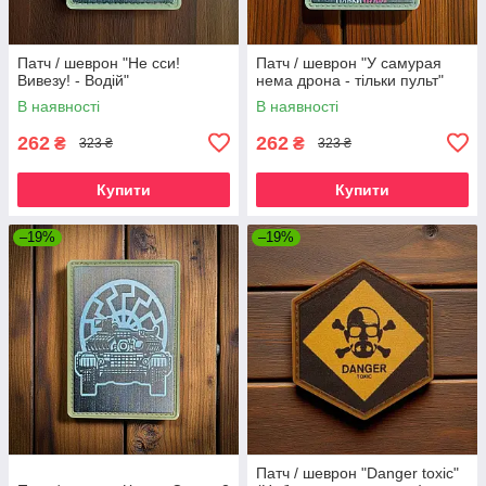
Патч / шеврон "Не сси!
Патч / шеврон "У самурая
Вивезу! - Водій"
нема дрона - тільки пульт"
В наявності
В наявності
262
262
₴
₴
323 ₴
323 ₴
Купити
Купити
–19%
–19%
Патч / шеврон "Danger toxic"