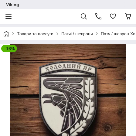
Viking
Товари та послуги
Патчі / шеврони
Патч / шеврон Х
–16%