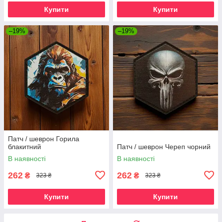
Купити
Купити
–19%
–19%
Патч / шеврон Горила
блакитний
Патч / шеврон Череп чорний
В наявності
В наявності
262
262
₴
₴
323 ₴
323 ₴
Купити
Купити