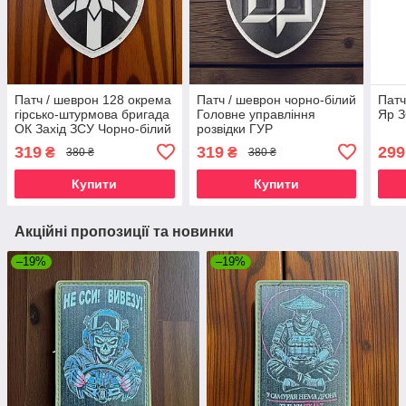
Патч / шеврон 128 окрема
Патч / шеврон чорно-білий
Патч
гірсько-штурмова бригада
Головне управління
Яр 
ОК Захід ЗСУ Чорно-білий
розвідки ГУР
319
319
299
₴
₴
380 ₴
380 ₴
Купити
Купити
Акційні пропозиції та новинки
–19%
–19%