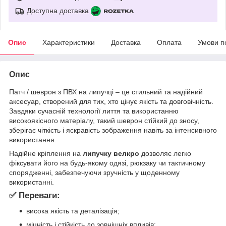
Доступна доставка
Опис
Характеристики
Доставка
Оплата
Умови п
Опис
Патч / шеврон з ПВХ на липучці – це стильний та надійний
аксесуар, створений для тих, хто цінує якість та довговічність.
Завдяки сучасній технології лиття та використанню
високоякісного матеріалу, такий шеврон стійкий до зносу,
зберігає чіткість і яскравість зображення навіть за інтенсивного
використання.
Надійне кріплення на
липучку велкро
дозволяє легко
фіксувати його на будь-якому одязі, рюкзаку чи тактичному
спорядженні, забезпечуючи зручність у щоденному
використанні.
✅ Переваги:
висока якість та деталізація;
міцність і стійкість до зовнішніх впливів;