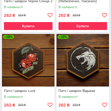
Патч / шеврон Чорне Сонце 2
(Небезпечно, токсично)
В наявності
В наявності
262
262
₴
₴
323 ₴
323 ₴
Купити
Купити
–19%
–19%
Патч / шеврон Luck
Патч / шеврон Відьмак
В наявності
В наявності
262
262
₴
₴
323 ₴
323 ₴