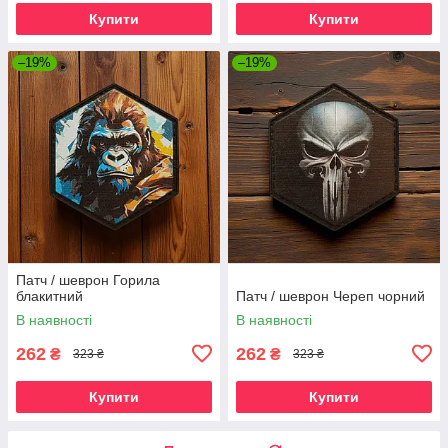
Купити
Купити
–19%
–19%
Патч / шеврон Горила
блакитний
Патч / шеврон Череп чорний
В наявності
В наявності
262
262
₴
₴
323 ₴
323 ₴
Купити
Купити