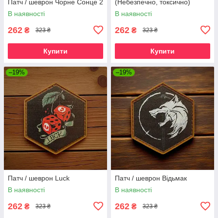
Патч / шеврон Чорне Сонце 2
(Небезпечно, токсично)
В наявності
В наявності
262
262
₴
₴
323 ₴
323 ₴
Купити
Купити
–19%
–19%
Патч / шеврон Luck
Патч / шеврон Відьмак
В наявності
В наявності
262
262
₴
₴
323 ₴
323 ₴