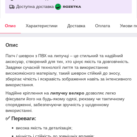
Доступна доставка
Опис
Характеристики
Доставка
Оплата
Умови п
Опис
Патч / шеврон з ПВХ на липучці – це стильний та надійний
аксесуар, створений для тих, хто цінує якість та довговічність.
Завдяки сучасній технології лиття та використанню
високоякісного матеріалу, такий шеврон стійкий до зносу,
зберігає чіткість і яскравість зображення навіть за інтенсивного
використання.
Надійне кріплення на
липучку велкро
дозволяє легко
фіксувати його на будь-якому одязі, рюкзаку чи тактичному
спорядженні, забезпечуючи зручність у щоденному
використанні.
✅ Переваги:
висока якість та деталізація;
міцність і стійкість до зовнішніх впливів;