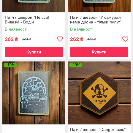
Патч / шеврон "Не сси!
Патч / шеврон "У самурая
Вивезу! - Водій"
нема дрона - тільки пульт"
В наявності
В наявності
262
262
₴
₴
323 ₴
323 ₴
Купити
Купити
–19%
–19%
Патч / шеврон "Danger toxic"