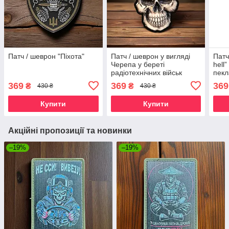
Патч / шеврон "Піхота"
Патч / шеврон у вигляді
Патч
Черепа у береті
hell
радіотехнічних військ
пекл
369
369
369
₴
₴
430 ₴
430 ₴
Купити
Купити
Акційні пропозиції та новинки
–19%
–19%