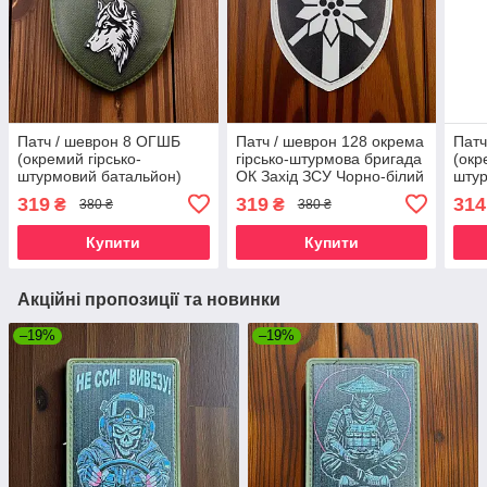
Патч / шеврон 8 ОГШБ
Патч / шеврон 128 окрема
Патч
(окремий гірсько-
гірсько-штурмова бригада
(окр
штурмовий батальйон)
ОК Захід ЗСУ Чорно-білий
штур
Олива
319
319
314
₴
₴
380 ₴
380 ₴
Купити
Купити
Акційні пропозиції та новинки
–19%
–19%