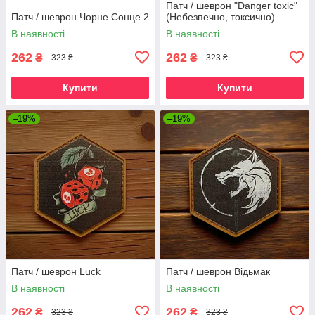
Патч / шеврон "Danger toxic"
Патч / шеврон Чорне Сонце 2
(Небезпечно, токсично)
В наявності
В наявності
262
262
₴
₴
323 ₴
323 ₴
Купити
Купити
–19%
–19%
Патч / шеврон Luck
Патч / шеврон Відьмак
В наявності
В наявності
262
262
₴
₴
323 ₴
323 ₴