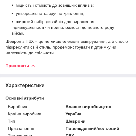
міцність і стійкість до зовнішніх впливів;
універсальне та зручне кріплення;
широкий вибір дизайнів для вираження
індивідуальності чи приналежності до певного роду
військ.
Шеврон з ПВХ – це не лише елемент екіпірування, а й спосіб
підкреслити свій стиль, продемонструвати підтримку чи
належність до спільноти.
Приховати
Характеристики
Основні атрибути
Виробник
Власне виробництво
Країна виробник
Україна
Тип
Шеврони
Призначення
Повсякденний/польовий
Тип тканини
ПВХ