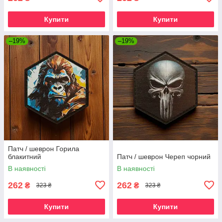
Купити
Купити
–19%
–19%
Патч / шеврон Горила
блакитний
Патч / шеврон Череп чорний
В наявності
В наявності
262
262
₴
₴
323 ₴
323 ₴
Купити
Купити