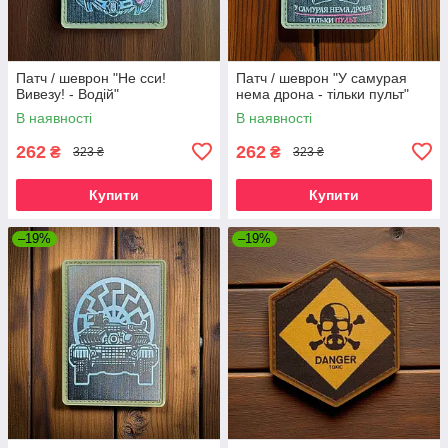
Патч / шеврон "Не сси!
Патч / шеврон "У самурая
Вивезу! - Водій"
нема дрона - тільки пульт"
В наявності
В наявності
262
262
₴
₴
323 ₴
323 ₴
Купити
Купити
–19%
–19%