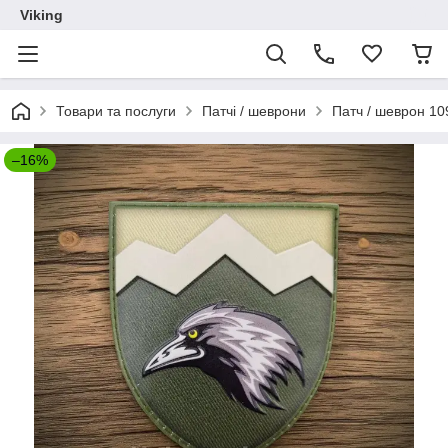
Viking
Товари та послуги
Патчі / шеврони
Патч / шеврон 1
–16%