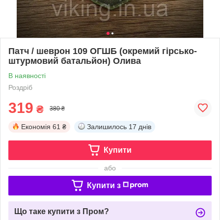
Патч / шеврон 109 ОГШБ (окремий гірсько-
штурмовий батальйон) Олива
В наявності
Роздріб
319
₴
380 ₴
Економія
61 ₴
Залишилось
17 днів
Купити
або
Купити з
Що таке купити з Пром?