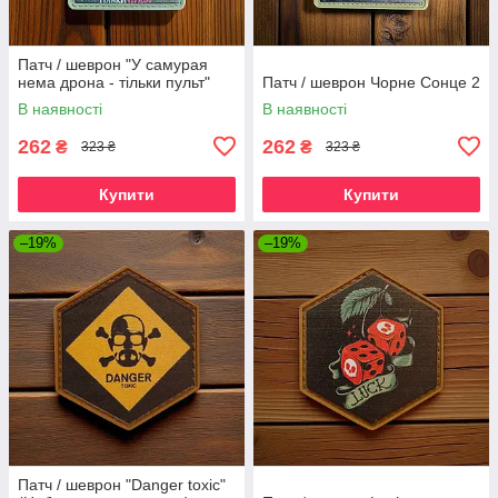
Патч / шеврон "У самурая
нема дрона - тільки пульт"
Патч / шеврон Чорне Сонце 2
В наявності
В наявності
262
262
₴
₴
323 ₴
323 ₴
Купити
Купити
–19%
–19%
Патч / шеврон "Danger toxic"