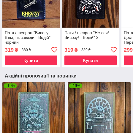
Патч / шеврон "Вивезу.
Патч / шеврон "Не сси!
Патч
Втім, як завжди - Водій"
Вивезу! - Водій" 2
Дост
чорний
Пер
319
319
299
₴
₴
380 ₴
380 ₴
Купити
Купити
Акційні пропозиції та новинки
–19%
–19%