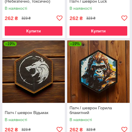
(Небезпечно, токсично)
Патч / шеврон Luck
В наявності
В наявності
262
262
₴
₴
323 ₴
323 ₴
Купити
Купити
–19%
–19%
Патч / шеврон Горила
Патч / шеврон Відьмак
блакитний
В наявності
В наявності
262
262
₴
₴
323 ₴
323 ₴