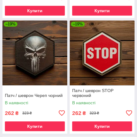
Купити
Купити
–19%
–19%
Патч / шеврон STOP
Патч / шеврон Череп чорний
червоний
В наявності
В наявності
262
262
₴
₴
323 ₴
323 ₴
Купити
Купити