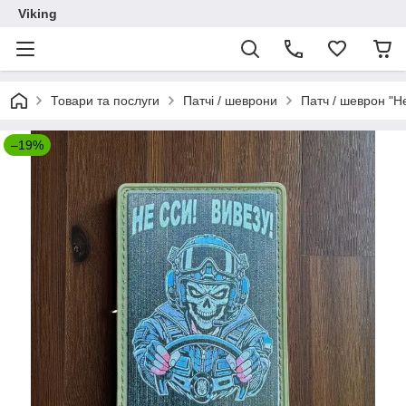
Viking
Товари та послуги
Патчі / шеврони
Патч / шеврон "Не
–19%