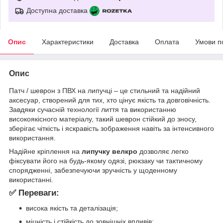
Доступна доставка
Опис
Характеристики
Доставка
Оплата
Умови п
Опис
Патч / шеврон з ПВХ на липучці – це стильний та надійний
аксесуар, створений для тих, хто цінує якість та довговічність.
Завдяки сучасній технології лиття та використанню
високоякісного матеріалу, такий шеврон стійкий до зносу,
зберігає чіткість і яскравість зображення навіть за інтенсивного
використання.
Надійне кріплення на
липучку велкро
дозволяє легко
фіксувати його на будь-якому одязі, рюкзаку чи тактичному
спорядженні, забезпечуючи зручність у щоденному
використанні.
✅ Переваги:
висока якість та деталізація;
міцність і стійкість до зовнішніх впливів;