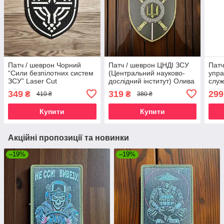
Патч / шеврон Чорний
Патч / шеврон ЦНДІ ЗСУ
Патч
“Сили безпілотних систем
(Центральний науково-
упра
ЗСУ” Laser Cut
дослідний інститут) Олива
служ
(люмінісцентний)
349
319
299
₴
₴
410 ₴
380 ₴
Купити
Купити
Акційні пропозиції та новинки
–19%
–19%