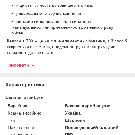
міцність і стійкість до зовнішніх впливів;
універсальне та зручне кріплення;
широкий вибір дизайнів для вираження
індивідуальності чи приналежності до певного роду
військ.
Шеврон з ПВХ – це не лише елемент екіпірування, а й спосіб
підкреслити свій стиль, продемонструвати підтримку чи
належність до спільноти.
Приховати
Характеристики
Основні атрибути
Виробник
Власне виробництво
Країна виробник
Україна
Тип
Шеврони
Призначення
Повсякденний/польовий
Тип тканини
ПВХ