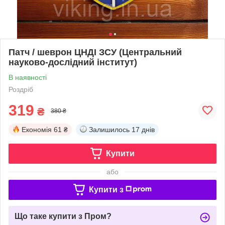
Патч / шеврон ЦНДІ ЗСУ (Центральний
науково-дослідний інститут)
В наявності
Роздріб
319
₴
380 ₴
Економія
61 ₴
Залишилось
17 днів
Купити
або
Купити з
Що таке купити з Пром?