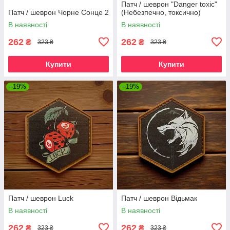
Патч / шеврон "Danger toxic"
Патч / шеврон Чорне Сонце 2
(Небезпечно, токсично)
В наявності
В наявності
262
262
₴
₴
323 ₴
323 ₴
Купити
Купити
–19%
–19%
Патч / шеврон Luck
Патч / шеврон Відьмак
В наявності
В наявності
262
262
₴
₴
323 ₴
323 ₴