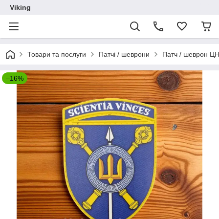
Viking
Товари та послуги
Патчі / шеврони
Патч / шеврон ЦН
–16%