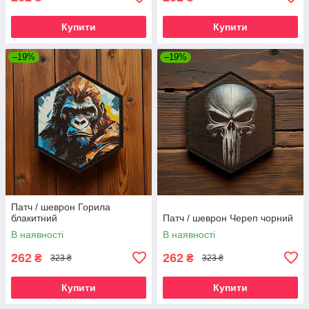
Купити
Купити
–19%
–19%
Патч / шеврон Горила
блакитний
Патч / шеврон Череп чорний
В наявності
В наявності
262
262
₴
₴
323 ₴
323 ₴
Купити
Купити