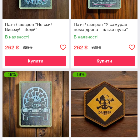
Патч / шеврон "Не сси!
Патч / шеврон "У самурая
Вивезу! - Водій"
нема дрона - тільки пульт"
В наявності
В наявності
262
262
₴
₴
323 ₴
323 ₴
Купити
Купити
–19%
–19%