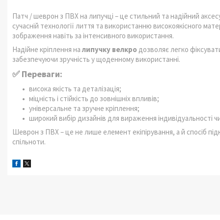
Патч / шеврон з ПВХ на липучці – це стильний та надійний аксесу
сучасній технології лиття та використанню високоякісного матері
зображення навіть за інтенсивного використання.
Надійне кріплення на
липучку велкро
дозволяє легко фіксувати
забезпечуючи зручність у щоденному використанні.
✅ Переваги:
висока якість та деталізація;
міцність і стійкість до зовнішніх впливів;
універсальне та зручне кріплення;
широкий вибір дизайнів для вираження індивідуальності чи
Шеврон з ПВХ – це не лише елемент екіпірування, а й спосіб пі
спільноти.