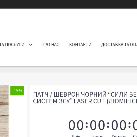
ТА ПОСЛУГИ
ПРО НАС
КОНТАКТИ
ДОСТАВКА ТА ОП
–15%
ПАТЧ / ШЕВРОН ЧОРНИЙ “СИЛИ Б
СИСТЕМ ЗСУ” LASER CUT (ЛЮМІНІ
0
0
0
0
0
0
Днів
Годин
Хвилин
С