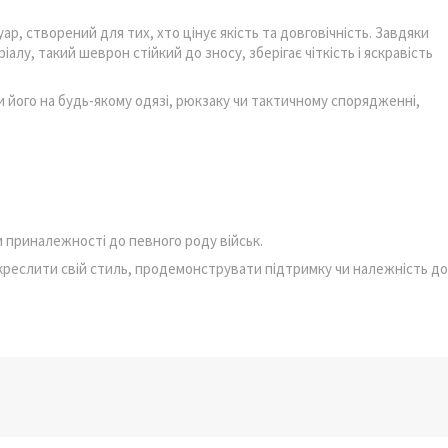
ар, створений для тих, хто цінує якість та довговічність. Завдяки
алу, такий шеврон стійкий до зносу, зберігає чіткість і яскравість
 його на будь-якому одязі, рюкзаку чи тактичному спорядженні,
 приналежності до певного роду військ.
дкреслити свій стиль, продемонструвати підтримку чи належність до