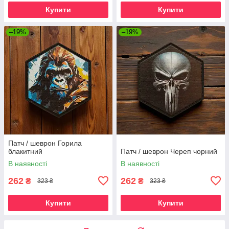
Купити
Купити
–19%
–19%
Патч / шеврон Горила
блакитний
Патч / шеврон Череп чорний
В наявності
В наявності
262
262
₴
₴
323 ₴
323 ₴
Купити
Купити