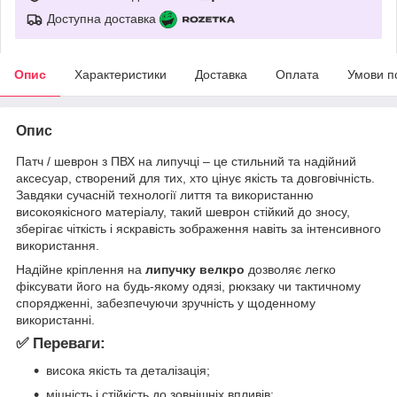
Доступна доставка
Опис
Характеристики
Доставка
Оплата
Умови п
Опис
Патч / шеврон з ПВХ на липучці – це стильний та надійний
аксесуар, створений для тих, хто цінує якість та довговічність.
Завдяки сучасній технології лиття та використанню
високоякісного матеріалу, такий шеврон стійкий до зносу,
зберігає чіткість і яскравість зображення навіть за інтенсивного
використання.
Надійне кріплення на
липучку велкро
дозволяє легко
фіксувати його на будь-якому одязі, рюкзаку чи тактичному
спорядженні, забезпечуючи зручність у щоденному
використанні.
✅ Переваги:
висока якість та деталізація;
міцність і стійкість до зовнішніх впливів;