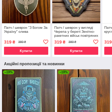
Патч / шеврон "З Богом За
Патч / шеврон у вигляді
Патч
Україну" олива
Черепа у береті Зенітно-
круг
ракетних військ повітряних
сил
319
319
319
₴
₴
380 ₴
380 ₴
Купити
Купити
Акційні пропозиції та новинки
–19%
–19%