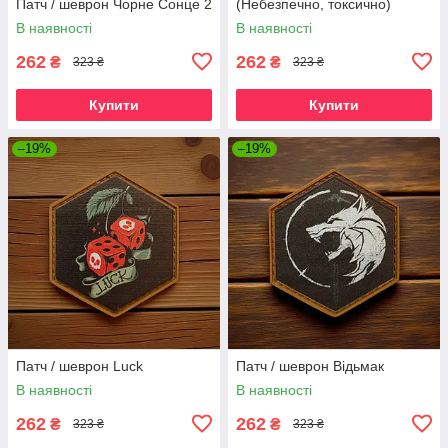
Патч / шеврон Чорне Сонце 2
(Небезпечно, токсично)
В наявності
В наявності
262
262
₴
₴
323 ₴
323 ₴
Купити
Купити
–19%
–19%
Патч / шеврон Luck
Патч / шеврон Відьмак
В наявності
В наявності
262
262
₴
₴
323 ₴
323 ₴