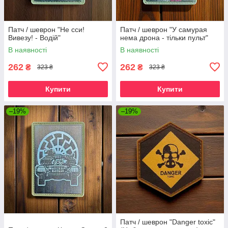
Патч / шеврон "Не сси!
Патч / шеврон "У самурая
Вивезу! - Водій"
нема дрона - тільки пульт"
В наявності
В наявності
262
262
₴
₴
323 ₴
323 ₴
Купити
Купити
–19%
–19%
Патч / шеврон "Danger toxic"