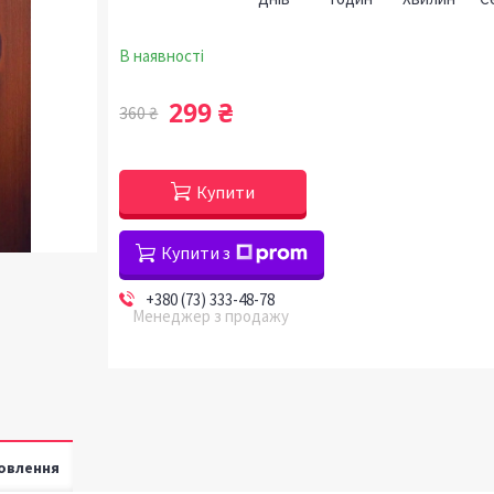
В наявності
299 ₴
360 ₴
Купити
Купити з
+380 (73) 333-48-78
Менеджер з продажу
овлення