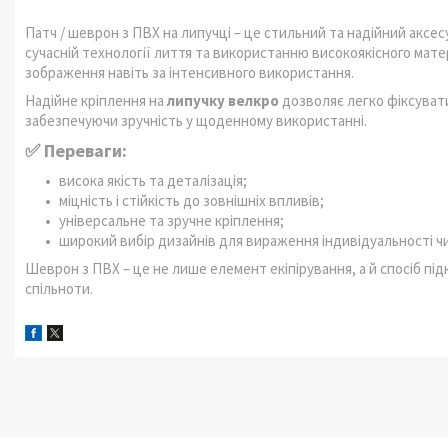
Патч / шеврон з ПВХ на липучці – це стильний та надійний аксесу
сучасній технології лиття та використанню високоякісного матері
зображення навіть за інтенсивного використання.
Надійне кріплення на
липучку велкро
дозволяє легко фіксувати
забезпечуючи зручність у щоденному використанні.
✅ Переваги:
висока якість та деталізація;
міцність і стійкість до зовнішніх впливів;
універсальне та зручне кріплення;
широкий вибір дизайнів для вираження індивідуальності чи
Шеврон з ПВХ – це не лише елемент екіпірування, а й спосіб пі
спільноти.