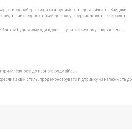
ар, створений для тих, хто цінує якість та довговічність. Завдяки
алу, такий шеврон стійкий до зносу, зберігає чіткість і яскравість
 його на будь-якому одязі, рюкзаку чи тактичному спорядженні,
 приналежності до певного роду військ.
дкреслити свій стиль, продемонструвати підтримку чи належність до