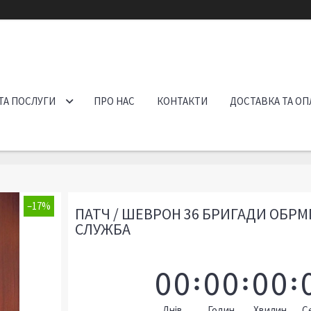
ТА ПОСЛУГИ
ПРО НАС
КОНТАКТИ
ДОСТАВКА ТА ОП
–17%
ПАТЧ / ШЕВРОН 36 БРИГАДИ ОБР
СЛУЖБА
0
0
0
0
0
0
Днів
Годин
Хвилин
С