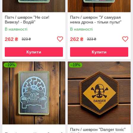
Патч / шеврон "Не сси!
Патч / шеврон "У самурая
Вивезу! - Водій"
нема дрона - тільки пульт"
В наявності
В наявності
262
262
₴
₴
323 ₴
323 ₴
Купити
Купити
–19%
–19%
Патч / шеврон "Danger toxic"