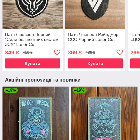
Патч / шеврон Чорний
Патч / шеврон Рейнджер
Патч
“Сили безпілотних систем
ССО Чорний Laser Cut
«ЦС
ЗСУ” Laser Cut
(люмінісцентний)
349
369
299
₴
₴
410 ₴
430 ₴
Купити
Купити
Акційні пропозиції та новинки
–19%
–19%