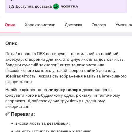
Доступна доставка
Опис
Характеристики
Доставка
Оплата
Умови п
Опис
Патч / шеврон з ПВХ на липучці – це стильний та надійний
аксесуар, створений для тих, хто цінує якість та довговічність.
Завдяки сучасній технології лиття та використанню
високоякісного матеріалу, такий шеврон стійкий до зносу,
зберігає чіткість і яскравість зображення навіть за інтенсивного
використання.
Надійне кріплення на
липучку велкро
дозволяє легко
фіксувати його на будь-якому одязі, рюкзаку чи тактичному
спорядженні, забезпечуючи зручність у щоденному
використанні.
✅ Переваги:
висока якість та деталізація;
міцність і стійкість до зовнішніх впливів;