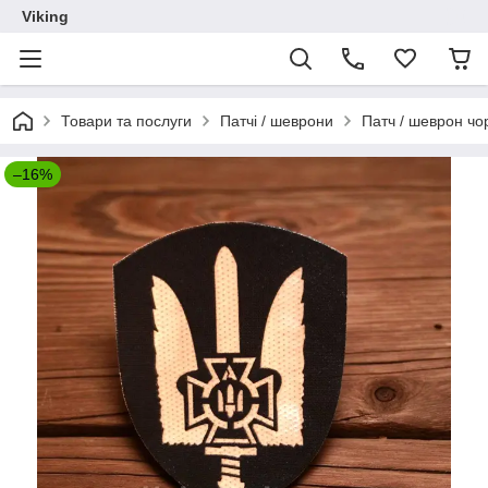
Viking
Товари та послуги
Патчі / шеврони
Патч / шеврон ч
–16%