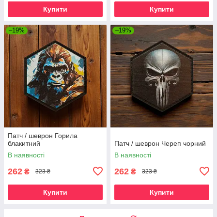
Купити
Купити
–19%
–19%
Патч / шеврон Горила
блакитний
Патч / шеврон Череп чорний
В наявності
В наявності
262
262
₴
₴
323 ₴
323 ₴
Купити
Купити