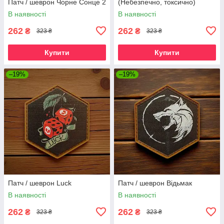
Патч / шеврон Чорне Сонце 2
(Небезпечно, токсично)
В наявності
В наявності
262
262
₴
₴
323 ₴
323 ₴
Купити
Купити
–19%
–19%
Патч / шеврон Luck
Патч / шеврон Відьмак
В наявності
В наявності
262
262
₴
₴
323 ₴
323 ₴