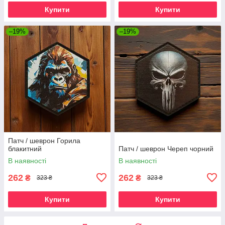
Купити
Купити
–19%
–19%
Патч / шеврон Горила
блакитний
Патч / шеврон Череп чорний
В наявності
В наявності
262
262
₴
₴
323 ₴
323 ₴
Купити
Купити