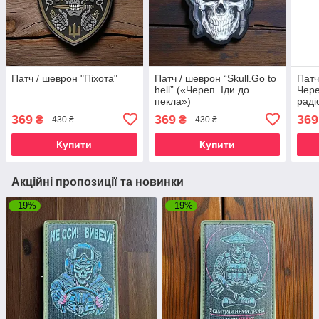
Патч / шеврон "Піхота"
Патч / шеврон “Skull.Go to
Патч
hell” («Череп. Іди до
Чере
пекла»)
раді
369
369
369
₴
₴
430 ₴
430 ₴
Купити
Купити
Акційні пропозиції та новинки
–19%
–19%