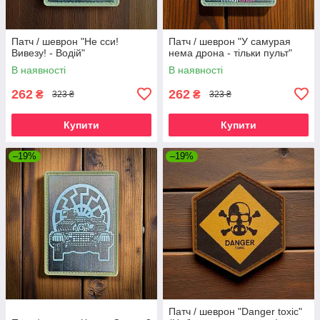
Патч / шеврон "Не сси!
Патч / шеврон "У самурая
Вивезу! - Водій"
нема дрона - тільки пульт"
В наявності
В наявності
262
262
₴
₴
323 ₴
323 ₴
Купити
Купити
–19%
–19%
Патч / шеврон "Danger toxic"