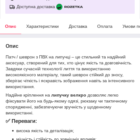
Доступна доставка
Опис
Характеристики
Доставка
Оплата
Умови п
Опис
Патч / шеврон з ПВХ на липучці – це стильний та надійний
аксесуар, створений для тих, хто цінує якість та довговічність.
Завдяки сучасній технології лиття та використанню
високоякісного матеріалу, такий шеврон стійкий до зносу,
зберігає чіткість і яскравість зображення навіть за інтенсивного
використання.
Надійне кріплення на
липучку велкро
дозволяє легко
фіксувати його на будь-якому одязі, рюкзаку чи тактичному
спорядженні, забезпечуючи зручність у щоденному
використанні.
✅ Переваги:
висока якість та деталізація;
міцність і стійкість до зовнішніх впливів;