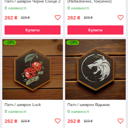
Патч / шеврон Чорне Сонце 2
(Небезпечно, токсично)
В наявності
В наявності
262
262
₴
₴
323 ₴
323 ₴
Купити
Купити
–19%
–19%
Патч / шеврон Luck
Патч / шеврон Відьмак
В наявності
В наявності
262
262
₴
₴
323 ₴
323 ₴