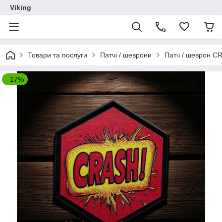
Viking
Товари та послуги
Патчі / шеврони
Патч / шеврон C
–17%