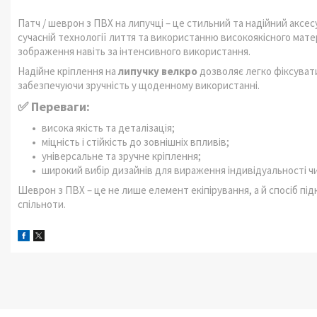
Патч / шеврон з ПВХ на липучці – це стильний та надійний аксесу
сучасній технології лиття та використанню високоякісного матері
зображення навіть за інтенсивного використання.
Надійне кріплення на
липучку велкро
дозволяє легко фіксувати
забезпечуючи зручність у щоденному використанні.
✅ Переваги:
висока якість та деталізація;
міцність і стійкість до зовнішніх впливів;
універсальне та зручне кріплення;
широкий вибір дизайнів для вираження індивідуальності чи
Шеврон з ПВХ – це не лише елемент екіпірування, а й спосіб пі
спільноти.