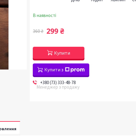
В наявності
299 ₴
360 ₴
Купити
Купити з
+380 (73) 333-48-78
Менеджер з продажу
овлення