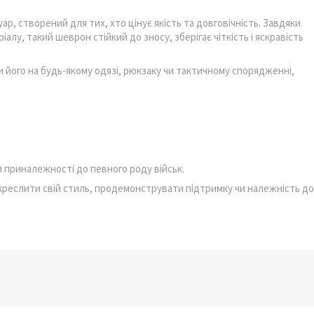
ар, створений для тих, хто цінує якість та довговічність. Завдяки
алу, такий шеврон стійкий до зносу, зберігає чіткість і яскравість
 його на будь-якому одязі, рюкзаку чи тактичному спорядженні,
 приналежності до певного роду військ.
дкреслити свій стиль, продемонструвати підтримку чи належність до