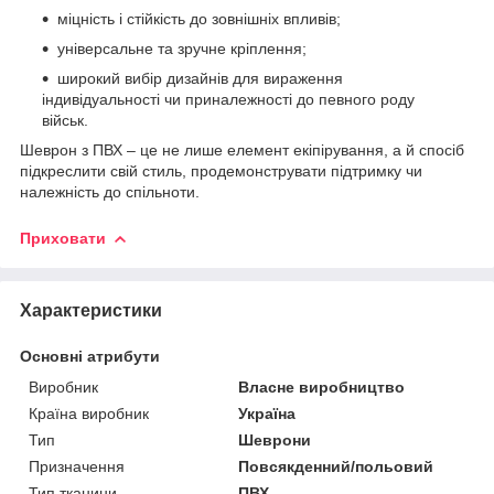
міцність і стійкість до зовнішніх впливів;
універсальне та зручне кріплення;
широкий вибір дизайнів для вираження
індивідуальності чи приналежності до певного роду
військ.
Шеврон з ПВХ – це не лише елемент екіпірування, а й спосіб
підкреслити свій стиль, продемонструвати підтримку чи
належність до спільноти.
Приховати
Характеристики
Основні атрибути
Виробник
Власне виробництво
Країна виробник
Україна
Тип
Шеврони
Призначення
Повсякденний/польовий
Тип тканини
ПВХ