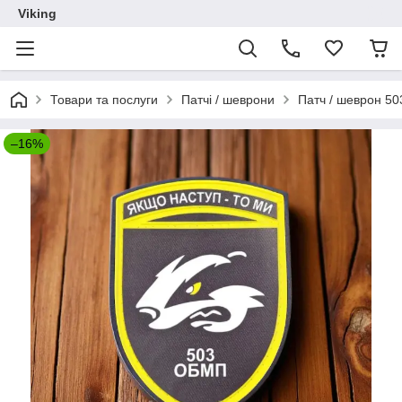
Viking
Товари та послуги
Патчі / шеврони
Патч / шеврон 50
–16%