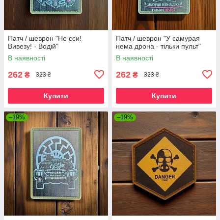
Патч / шеврон "Не сси!
Патч / шеврон "У самурая
Вивезу! - Водій"
нема дрона - тільки пульт"
В наявності
В наявності
262
262
₴
₴
323 ₴
323 ₴
Купити
Купити
–19%
–19%