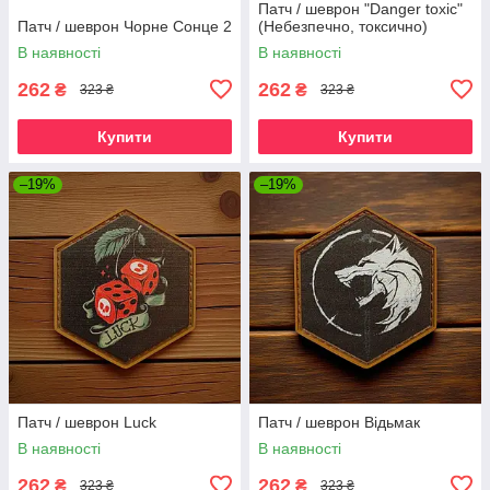
Патч / шеврон "Danger toxic"
Патч / шеврон Чорне Сонце 2
(Небезпечно, токсично)
В наявності
В наявності
262
262
₴
₴
323 ₴
323 ₴
Купити
Купити
–19%
–19%
Патч / шеврон Luck
Патч / шеврон Відьмак
В наявності
В наявності
262
262
₴
₴
323 ₴
323 ₴