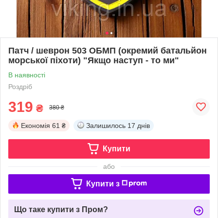
Патч / шеврон 503 ОБМП (окремий батальйон
морської піхоти) "Якщо наступ - то ми"
В наявності
Роздріб
319
₴
380 ₴
Економія
61 ₴
Залишилось
17 днів
Купити
або
Купити з
Що таке купити з Пром?