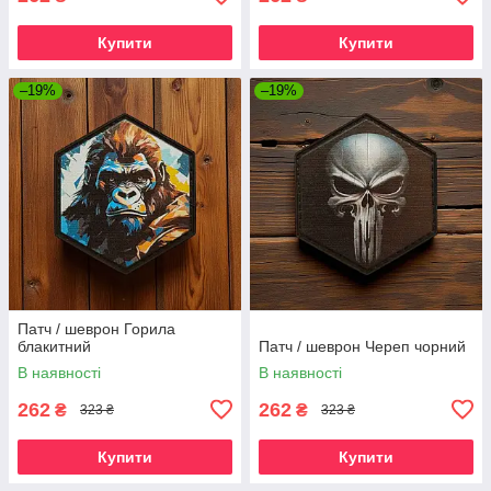
Купити
Купити
–19%
–19%
Патч / шеврон Горила
блакитний
Патч / шеврон Череп чорний
В наявності
В наявності
262
262
₴
₴
323 ₴
323 ₴
Купити
Купити