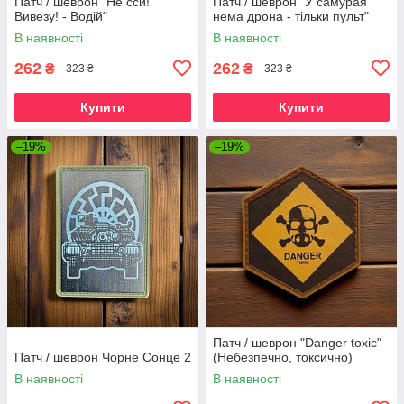
Патч / шеврон "Не сси!
Патч / шеврон "У самурая
Вивезу! - Водій"
нема дрона - тільки пульт"
В наявності
В наявності
262
262
₴
₴
323 ₴
323 ₴
Купити
Купити
–19%
–19%
Патч / шеврон "Danger toxic"
Патч / шеврон Чорне Сонце 2
(Небезпечно, токсично)
В наявності
В наявності