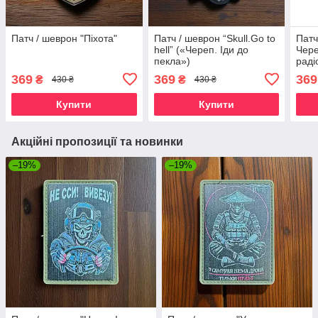
Патч / шеврон "Піхота"
Патч / шеврон “Skull.Go to
Патч
hell” («Череп. Іди до
Чере
пекла»)
раді
369
369
369
₴
₴
430 ₴
430 ₴
Купити
Купити
Акційні пропозиції та новинки
–19%
–19%