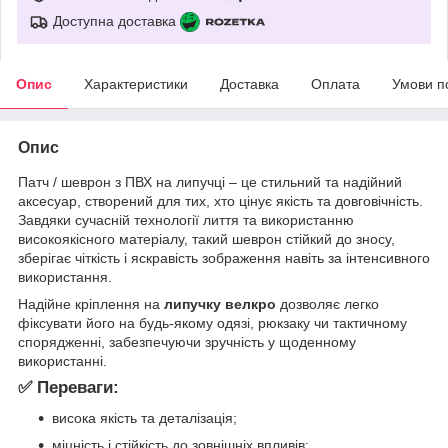
Доступна доставка
Опис
Характеристики
Доставка
Оплата
Умови п
Опис
Патч / шеврон з ПВХ на липучці – це стильний та надійний
аксесуар, створений для тих, хто цінує якість та довговічність.
Завдяки сучасній технології лиття та використанню
високоякісного матеріалу, такий шеврон стійкий до зносу,
зберігає чіткість і яскравість зображення навіть за інтенсивного
використання.
Надійне кріплення на
липучку велкро
дозволяє легко
фіксувати його на будь-якому одязі, рюкзаку чи тактичному
спорядженні, забезпечуючи зручність у щоденному
використанні.
✅ Переваги:
висока якість та деталізація;
міцність і стійкість до зовнішніх впливів;