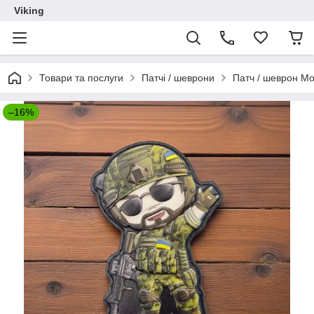
Viking
Товари та послуги
Патчі / шеврони
Патч / шеврон Мо
–16%