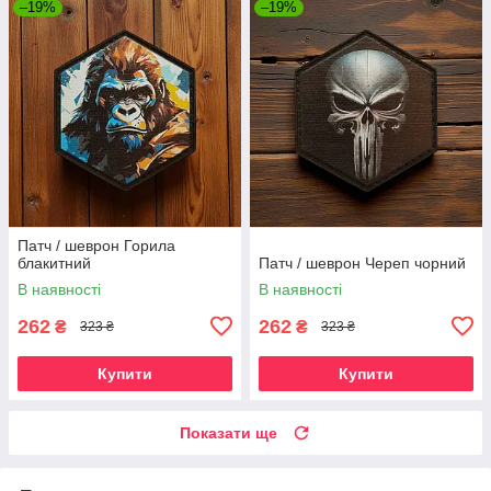
–19%
–19%
Патч / шеврон Горила
блакитний
Патч / шеврон Череп чорний
В наявності
В наявності
262
262
₴
₴
323 ₴
323 ₴
Купити
Купити
Показати ще