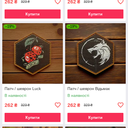
262
262
₴
₴
323 ₴
323 ₴
Купити
Купити
–19%
–19%
Патч / шеврон Luck
Патч / шеврон Відьмак
В наявності
В наявності
262
262
₴
₴
323 ₴
323 ₴
Купити
Купити