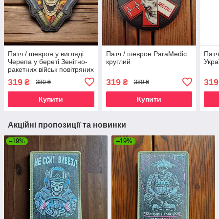
Патч / шеврон у вигляді
Патч / шеврон ParaMedic
Патч
Черепа у береті Зенітно-
круглий
Укра
ракетних військ повітряних
сил
319
319
319
₴
₴
380 ₴
380 ₴
Купити
Купити
Акційні пропозиції та новинки
–19%
–19%