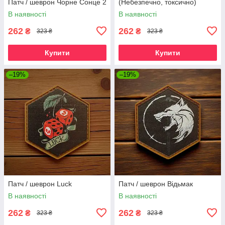
Патч / шеврон Чорне Сонце 2
(Небезпечно, токсично)
В наявності
В наявності
262
262
₴
₴
323 ₴
323 ₴
Купити
Купити
–19%
–19%
Патч / шеврон Luck
Патч / шеврон Відьмак
В наявності
В наявності
262
262
₴
₴
323 ₴
323 ₴