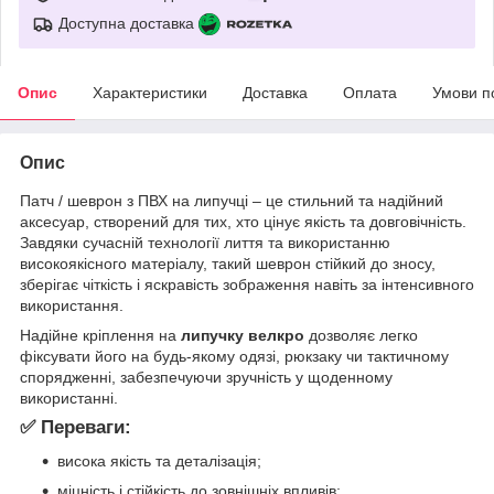
Доступна доставка
Опис
Характеристики
Доставка
Оплата
Умови п
Опис
Патч / шеврон з ПВХ на липучці – це стильний та надійний
аксесуар, створений для тих, хто цінує якість та довговічність.
Завдяки сучасній технології лиття та використанню
високоякісного матеріалу, такий шеврон стійкий до зносу,
зберігає чіткість і яскравість зображення навіть за інтенсивного
використання.
Надійне кріплення на
липучку велкро
дозволяє легко
фіксувати його на будь-якому одязі, рюкзаку чи тактичному
спорядженні, забезпечуючи зручність у щоденному
використанні.
✅ Переваги:
висока якість та деталізація;
міцність і стійкість до зовнішніх впливів;