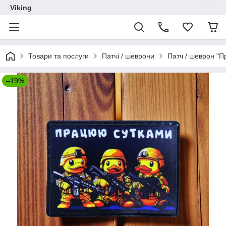
Viking
Товари та послуги
Патчі / шеврони
Патч / шеврон "
–19%