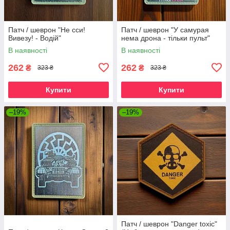
Патч / шеврон "Не сси!
Патч / шеврон "У самурая
Вивезу! - Водій"
нема дрона - тільки пульт"
В наявності
В наявності
262
262
₴
₴
323 ₴
323 ₴
Купити
Купити
–19%
–19%
Патч / шеврон "Danger toxic"