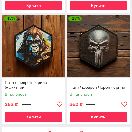
Купити
Купити
–19%
–19%
Патч / шеврон Горила
блакитний
Патч / шеврон Череп чорний
В наявності
В наявності
262
262
₴
₴
323 ₴
323 ₴
Купити
Купити