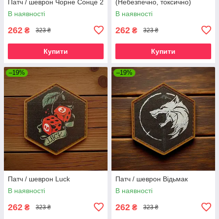
Патч / шеврон Чорне Сонце 2
(Небезпечно, токсично)
В наявності
В наявності
262
262
₴
₴
323 ₴
323 ₴
Купити
Купити
–19%
–19%
Патч / шеврон Luck
Патч / шеврон Відьмак
В наявності
В наявності
262
262
₴
₴
323 ₴
323 ₴