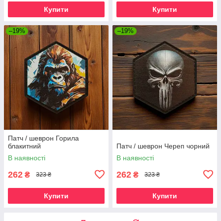
Купити
Купити
–19%
–19%
Патч / шеврон Горила
блакитний
Патч / шеврон Череп чорний
В наявності
В наявності
262
262
₴
₴
323 ₴
323 ₴
Купити
Купити