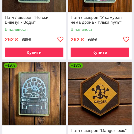
Патч / шеврон "Не сси!
Патч / шеврон "У самурая
Вивезу! - Водій"
нема дрона - тільки пульт"
В наявності
В наявності
262
262
₴
₴
323 ₴
323 ₴
Купити
Купити
–19%
–19%
Патч / шеврон "Danger toxic"