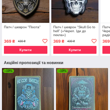
Патч / шеврон "Піхота"
Патч / шеврон “Skull.Go to
Патч
hell” («Череп. Іди до
Чере
пекла»)
раді
369
369
369
₴
₴
430 ₴
430 ₴
Купити
Купити
Акційні пропозиції та новинки
–19%
–19%