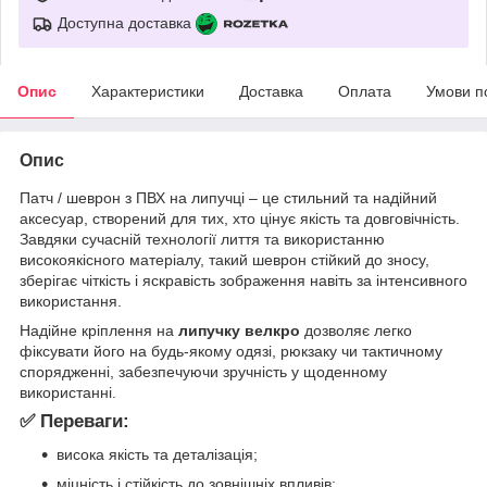
Доступна доставка
Опис
Характеристики
Доставка
Оплата
Умови п
Опис
Патч / шеврон з ПВХ на липучці – це стильний та надійний
аксесуар, створений для тих, хто цінує якість та довговічність.
Завдяки сучасній технології лиття та використанню
високоякісного матеріалу, такий шеврон стійкий до зносу,
зберігає чіткість і яскравість зображення навіть за інтенсивного
використання.
Надійне кріплення на
липучку велкро
дозволяє легко
фіксувати його на будь-якому одязі, рюкзаку чи тактичному
спорядженні, забезпечуючи зручність у щоденному
використанні.
✅ Переваги:
висока якість та деталізація;
міцність і стійкість до зовнішніх впливів;