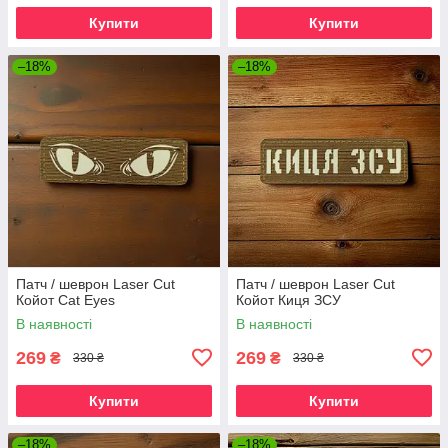
Купити
Купити
–18%
–18%
Патч / шеврон Laser Cut
Патч / шеврон Laser Cut
Койот Cat Eyes
Койот Киця ЗСУ
В наявності
В наявності
269
269
₴
₴
330 ₴
330 ₴
Купити
Купити
–18%
–18%