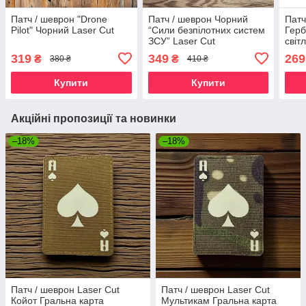
Патч / шеврон "Drone
Патч / шеврон Чорний
Патч
Pilot" Чорний Laser Cut
“Сили безпілотних систем
Гер
ЗСУ” Laser Cut
світ
(люмінісцентний)
319
349
269
₴
₴
380 ₴
410 ₴
Купити
Купити
Акційні пропозиції та новинки
–18%
–18%
Патч / шеврон Laser Cut
Патч / шеврон Laser Cut
Койот Гральна карта
Мультикам Гральна карта