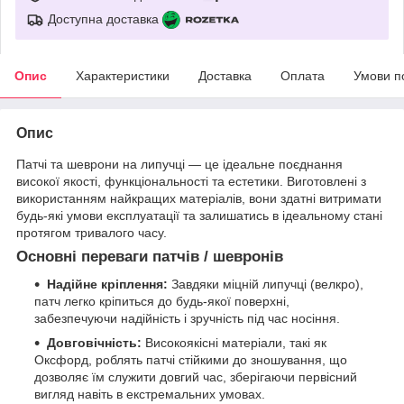
Доступна доставка
Опис
Характеристики
Доставка
Оплата
Умови п
Опис
Патчі та шеврони на липучці — це ідеальне поєднання
високої якості, функціональності та естетики. Виготовлені з
використанням найкращих матеріалів, вони здатні витримати
будь-які умови експлуатації та залишатись в ідеальному стані
протягом тривалого часу.
Основні переваги патчів / шевронів
Надійне кріплення:
Завдяки міцній липучці (велкро),
патч легко кріпиться до будь-якої поверхні,
забезпечуючи надійність і зручність під час носіння.
Довговічність:
Високоякісні матеріали, такі як
Оксфорд, роблять патчі стійкими до зношування, що
дозволяє їм служити довгий час, зберігаючи первісний
вигляд навіть в екстремальних умовах.