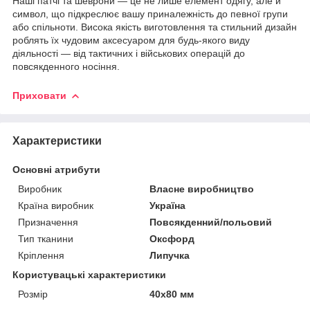
Наші патчі та шеврони — це не лише елемент одягу, але й
символ, що підкреслює вашу приналежність до певної групи
або спільноти. Висока якість виготовлення та стильний дизайн
роблять їх чудовим аксесуаром для будь-якого виду
діяльності — від тактичних і військових операцій до
повсякденного носіння.
Приховати
Характеристики
Основні атрибути
Виробник
Власне виробництво
Країна виробник
Україна
Призначення
Повсякденний/польовий
Тип тканини
Оксфорд
Кріплення
Липучка
Користувацькі характеристики
Розмір
40х80 мм