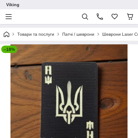
Viking
Товари та послуги
Патчі / шеврони
Шеврони Laser C
–18%