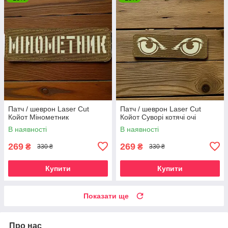
Патч / шеврон Laser Cut
Патч / шеврон Laser Cut
Койот Мінометник
Койот Суворі котячі очі
В наявності
В наявності
269
269
₴
₴
330 ₴
330 ₴
Купити
Купити
Показати ще
Про нас