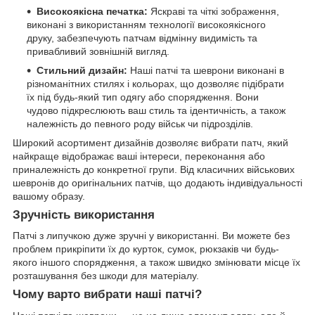
Високоякісна печатка:
Яскраві та чіткі зображення,
виконані з використанням технології високоякісного
друку, забезпечують патчам відмінну видимість та
привабливий зовнішній вигляд.
Стильний дизайн:
Наші патчі та шеврони виконані в
різноманітних стилях і кольорах, що дозволяє підібрати
їх під будь-який тип одягу або спорядження. Вони
чудово підкреслюють ваш стиль та ідентичність, а також
належність до певного роду військ чи підрозділів.
Широкий асортимент дизайнів дозволяє вибрати патч, який
найкраще відображає ваші інтереси, переконання або
приналежність до конкретної групи. Від класичних військових
шевронів до оригінальних патчів, що додають індивідуальності
вашому образу.
Зручність використання
Патчі з липучкою дуже зручні у використанні. Ви можете без
проблем прикріпити їх до курток, сумок, рюкзаків чи будь-
якого іншого спорядження, а також швидко змінювати місце їх
розташування без шкоди для матеріалу.
Чому варто вибрати наші патчі?