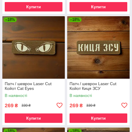
Купити
Купити
–18%
–18%
Патч / шеврон Laser Cut
Патч / шеврон Laser Cut
Койот Cat Eyes
Койот Киця ЗСУ
В наявності
В наявності
269
269
₴
₴
330 ₴
330 ₴
Купити
Купити
–18%
–18%