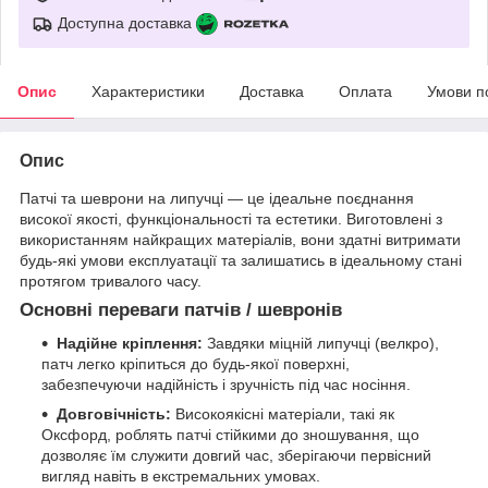
Доступна доставка
Опис
Характеристики
Доставка
Оплата
Умови п
Опис
Патчі та шеврони на липучці — це ідеальне поєднання
високої якості, функціональності та естетики. Виготовлені з
використанням найкращих матеріалів, вони здатні витримати
будь-які умови експлуатації та залишатись в ідеальному стані
протягом тривалого часу.
Основні переваги патчів / шевронів
Надійне кріплення:
Завдяки міцній липучці (велкро),
патч легко кріпиться до будь-якої поверхні,
забезпечуючи надійність і зручність під час носіння.
Довговічність:
Високоякісні матеріали, такі як
Оксфорд, роблять патчі стійкими до зношування, що
дозволяє їм служити довгий час, зберігаючи первісний
вигляд навіть в екстремальних умовах.