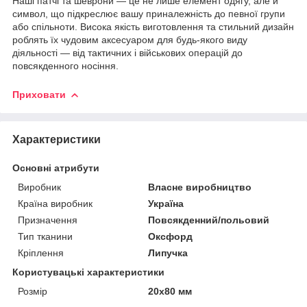
Наші патчі та шеврони — це не лише елемент одягу, але й
символ, що підкреслює вашу приналежність до певної групи
або спільноти. Висока якість виготовлення та стильний дизайн
роблять їх чудовим аксесуаром для будь-якого виду
діяльності — від тактичних і військових операцій до
повсякденного носіння.
Приховати
Характеристики
Основні атрибути
Виробник
Власне виробництво
Країна виробник
Україна
Призначення
Повсякденний/польовий
Тип тканини
Оксфорд
Кріплення
Липучка
Користувацькі характеристики
Розмір
20х80 мм