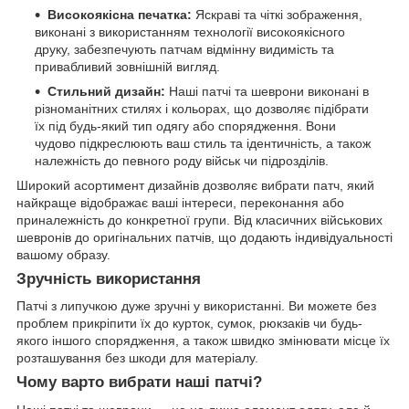
Високоякісна печатка:
Яскраві та чіткі зображення,
виконані з використанням технології високоякісного
друку, забезпечують патчам відмінну видимість та
привабливий зовнішній вигляд.
Стильний дизайн:
Наші патчі та шеврони виконані в
різноманітних стилях і кольорах, що дозволяє підібрати
їх під будь-який тип одягу або спорядження. Вони
чудово підкреслюють ваш стиль та ідентичність, а також
належність до певного роду військ чи підрозділів.
Широкий асортимент дизайнів дозволяє вибрати патч, який
найкраще відображає ваші інтереси, переконання або
приналежність до конкретної групи. Від класичних військових
шевронів до оригінальних патчів, що додають індивідуальності
вашому образу.
Зручність використання
Патчі з липучкою дуже зручні у використанні. Ви можете без
проблем прикріпити їх до курток, сумок, рюкзаків чи будь-
якого іншого спорядження, а також швидко змінювати місце їх
розташування без шкоди для матеріалу.
Чому варто вибрати наші патчі?