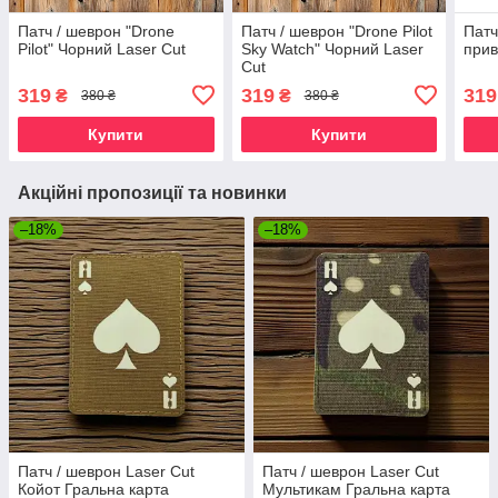
Патч / шеврон "Drone
Патч / шеврон "Drone Pilot
Патч
Pilot" Чорний Laser Cut
Sky Watch" Чорний Laser
прив
Cut
319
319
319
₴
₴
380 ₴
380 ₴
Купити
Купити
Акційні пропозиції та новинки
–18%
–18%
Патч / шеврон Laser Cut
Патч / шеврон Laser Cut
Койот Гральна карта
Мультикам Гральна карта