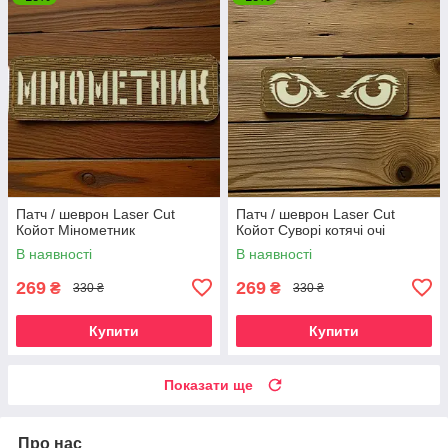
Патч / шеврон Laser Cut
Патч / шеврон Laser Cut
Койот Мінометник
Койот Суворі котячі очі
В наявності
В наявності
269
269
₴
₴
330 ₴
330 ₴
Купити
Купити
Показати ще
Про нас