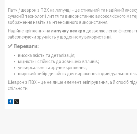
Патч / шеврон з ПВХ на липучці – це стильний та надійний аксесу
сучасній технології лиття та використанню високоякісного матері
зображення навіть за інтенсивного використання.
Надійне кріплення на
липучку велкро
дозволяє легко фіксувати
забезпечуючи зручність у щоденному використанні.
✅ Переваги:
висока якість та деталізація;
міцність і стійкість до зовнішніх впливів;
універсальне та зручне кріплення;
широкий вибір дизайнів для вираження індивідуальності чи
Шеврон з ПВХ – це не лише елемент екіпірування, а й спосіб пі
спільноти.