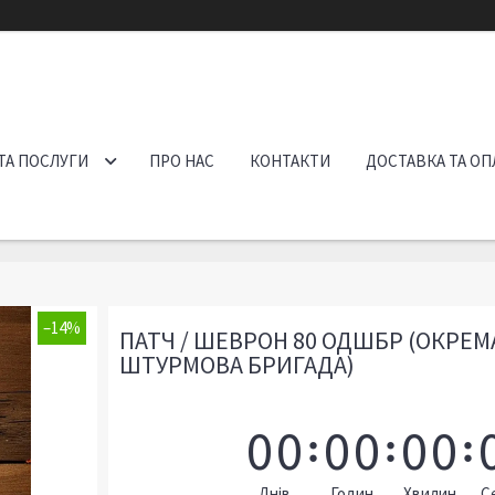
ТА ПОСЛУГИ
ПРО НАС
КОНТАКТИ
ДОСТАВКА ТА ОП
–14%
ПАТЧ / ШЕВРОН 80 ОДШБР (ОКРЕМ
ШТУРМОВА БРИГАДА)
0
0
0
0
0
0
Днів
Годин
Хвилин
С