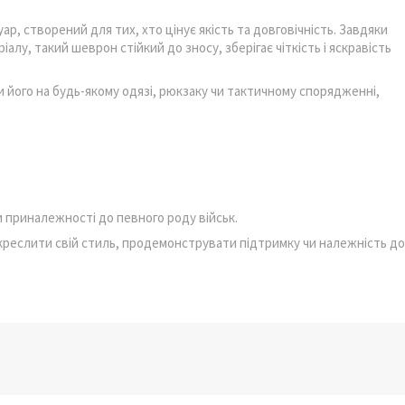
ар, створений для тих, хто цінує якість та довговічність. Завдяки
алу, такий шеврон стійкий до зносу, зберігає чіткість і яскравість
 його на будь-якому одязі, рюкзаку чи тактичному спорядженні,
 приналежності до певного роду військ.
дкреслити свій стиль, продемонструвати підтримку чи належність до