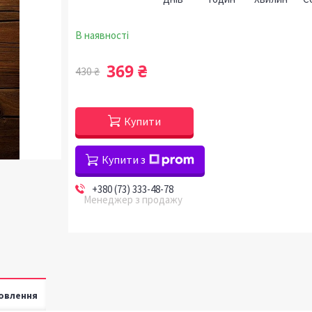
В наявності
369 ₴
430 ₴
Купити
Купити з
+380 (73) 333-48-78
Менеджер з продажу
овлення