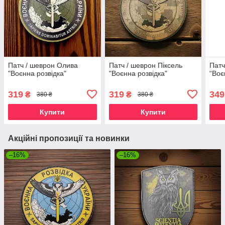
Патч / шеврон Олива
Патч / шеврон Піксель
Патч
"Воєнна розвідка"
"Воєнна розвідка"
“Воє
319
319
349
₴
₴
380 ₴
380 ₴
Купити
Купити
Акційні пропозиції та новинки
–16%
–16%