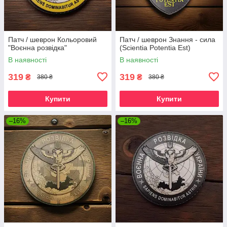
Патч / шеврон Кольоровий
Патч / шеврон Знання - сила
"Воєнна розвідка"
(Scientia Potentia Est)
В наявності
В наявності
319
319
₴
₴
380 ₴
380 ₴
Купити
Купити
–16%
–16%