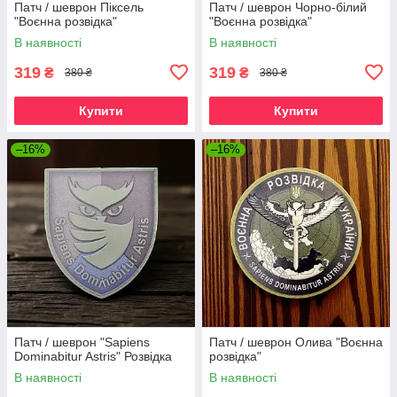
Патч / шеврон Піксель
Патч / шеврон Чорно-білий
"Воєнна розвідка"
"Воєнна розвідка"
В наявності
В наявності
319
319
₴
₴
380 ₴
380 ₴
Купити
Купити
–16%
–16%
Патч / шеврон "Sapiens
Патч / шеврон Олива "Воєнна
Dominabitur Astris" Розвідка
розвідка"
В наявності
В наявності