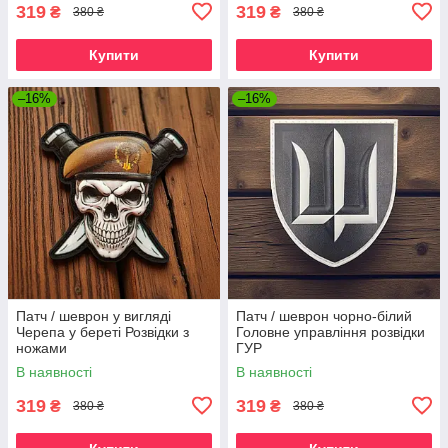
319
319
₴
₴
380 ₴
380 ₴
Купити
Купити
–16%
–16%
Патч / шеврон у вигляді
Патч / шеврон чорно-білий
Черепа у береті Розвідки з
Головне управління розвідки
ножами
ГУР
В наявності
В наявності
319
319
₴
₴
380 ₴
380 ₴