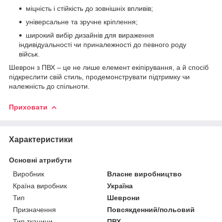
міцність і стійкість до зовнішніх впливів;
універсальне та зручне кріплення;
широкий вибір дизайнів для вираження
індивідуальності чи приналежності до певного роду
військ.
Шеврон з ПВХ – це не лише елемент екіпірування, а й спосіб
підкреслити свій стиль, продемонструвати підтримку чи
належність до спільноти.
Приховати
Характеристики
Основні атрибути
Виробник
Власне виробництво
Країна виробник
Україна
Тип
Шеврони
Призначення
Повсякденний/польовий
Тип тканини
ПВХ