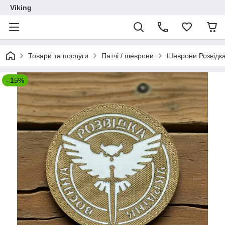
Viking
Товари та послуги
Патчі / шеврони
Шеврони Розвідк
–15%