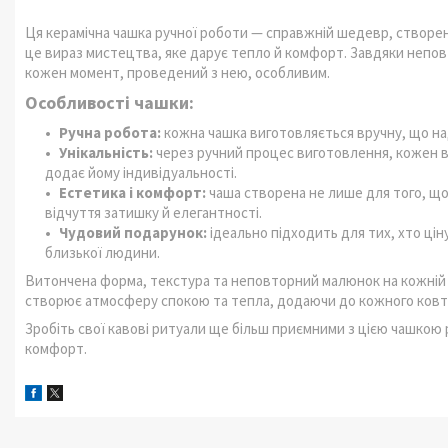
Ця керамічна чашка ручної роботи — справжній шедевр, створе
це вираз мистецтва, яке дарує тепло й комфорт. Завдяки непов
кожен момент, проведений з нею, особливим.
Особливості чашки:
Ручна робота:
кожна чашка виготовляється вручну, що над
Унікальність:
через ручний процес виготовлення, кожен ви
додає йому індивідуальності.
Естетика і комфорт:
чаша створена не лише для того, щ
відчуття затишку й елегантності.
Чудовий подарунок:
ідеально підходить для тих, хто цін
близької людини.
Витончена форма, текстура та неповторний малюнок на кожній ч
створює атмосферу спокою та тепла, додаючи до кожного ковт
Зробіть свої кавові ритуали ще більш приємними з цією чашкою 
комфорт.