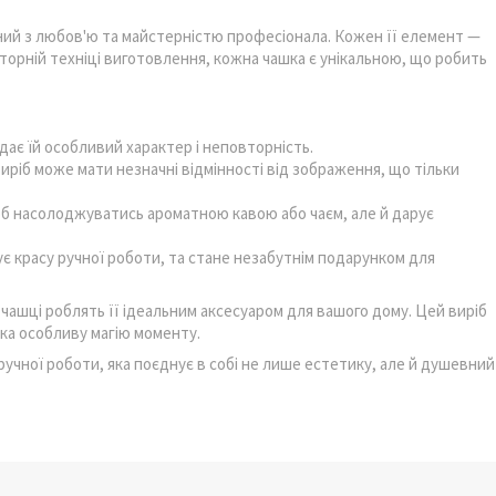
ний з любов'ю та майстерністю професіонала. Кожен її елемент —
торній техніці виготовлення, кожна чашка є унікальною, що робить
ає їй особливий характер і неповторність.
ріб може мати незначні відмінності від зображення, що тільки
об насолоджуватись ароматною кавою або чаєм, але й дарує
ує красу ручної роботи, та стане незабутнім подарунком для
ашці роблять її ідеальним аксесуаром для вашого дому. Цей виріб
ка особливу магію моменту.
ручної роботи, яка поєднує в собі не лише естетику, але й душевний