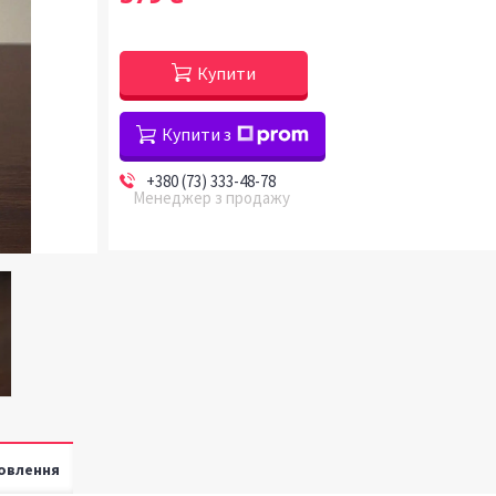
Купити
Купити з
+380 (73) 333-48-78
Менеджер з продажу
овлення