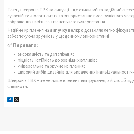
Патч / шеврон з ПВХ на липучці – це стильний та надійний аксесу
сучасній технології лиття та використанню високоякісного матері
зображення навіть за інтенсивного використання.
Надійне кріплення на
липучку велкро
дозволяє легко фіксувати
забезпечуючи зручність у щоденному використанні.
✅ Переваги:
висока якість та деталізація;
міцність і стійкість до зовнішніх впливів;
універсальне та зручне кріплення;
широкий вибір дизайнів для вираження індивідуальності чи
Шеврон з ПВХ – це не лише елемент екіпірування, а й спосіб пі
спільноти.