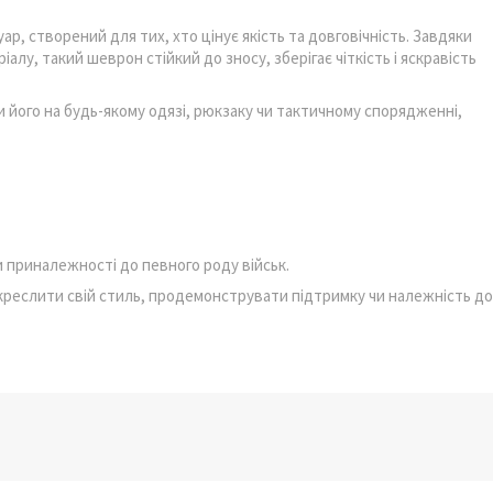
ар, створений для тих, хто цінує якість та довговічність. Завдяки
алу, такий шеврон стійкий до зносу, зберігає чіткість і яскравість
 його на будь-якому одязі, рюкзаку чи тактичному спорядженні,
 приналежності до певного роду військ.
дкреслити свій стиль, продемонструвати підтримку чи належність до