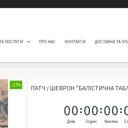
ТА ПОСЛУГИ
ПРО НАС
КОНТАКТИ
ДОСТАВКА ТА ОП
–17%
ПАТЧ / ШЕВРОН "БАЛІСТИЧНА ТА
0
0
0
0
0
0
Днів
Годин
Хвилин
С