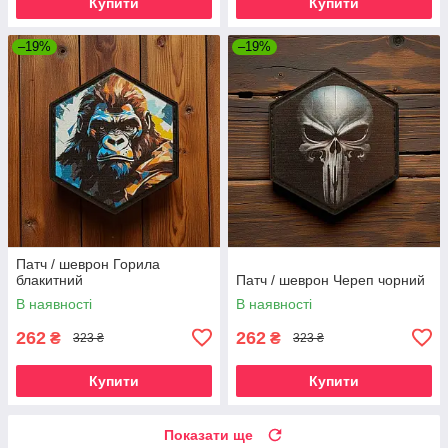
Купити
Купити
–19%
–19%
Патч / шеврон Горила
блакитний
Патч / шеврон Череп чорний
В наявності
В наявності
262
262
₴
₴
323 ₴
323 ₴
Купити
Купити
Показати ще