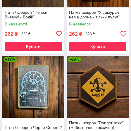
Патч / шеврон "Не сси!
Патч / шеврон "У самурая
Вивезу! - Водій"
нема дрона - тільки пульт"
В наявності
В наявності
262
262
₴
₴
323 ₴
323 ₴
Купити
Купити
–19%
–19%
Патч / шеврон "Danger toxic"
Патч / шеврон Чорне Сонце 2
(Небезпечно, токсично)