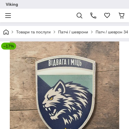
Viking
Товари та послуги
Патчі / шеврони
Патч / шеврон 34
–17%