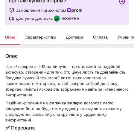
Що таке купити з Пром?
Замовлення під захистом
Доступна доставка
Опис
Характеристики
Доставка
Оплата
Умови п
Опис
Патч / шеврон з ПВХ на липучці – це стильний та надійний
аксесуар, створений для тих, хто цінує якість та довговічність.
Завдяки сучасній технології лиття та використанню
високоякісного матеріалу, такий шеврон стійкий до зносу,
зберігає чіткість і яскравість зображення навіть за інтенсивного
використання.
Надійне кріплення на
липучку велкро
дозволяє легко
фіксувати його на будь-якому одязі, рюкзаку чи тактичному
спорядженні, забезпечуючи зручність у щоденному
використанні.
✅ Переваги: