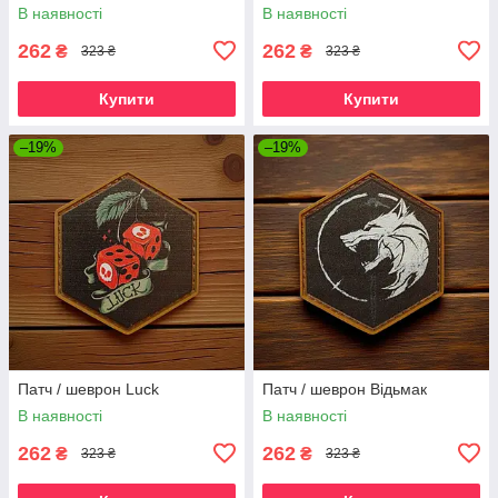
В наявності
В наявності
262
262
₴
₴
323 ₴
323 ₴
Купити
Купити
–19%
–19%
Патч / шеврон Luck
Патч / шеврон Відьмак
В наявності
В наявності
262
262
₴
₴
323 ₴
323 ₴