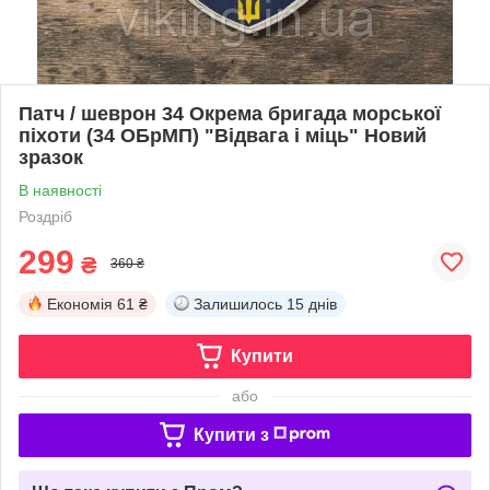
Патч / шеврон 34 Окрема бригада морської
піхоти (34 ОБрМП) "Відвага і міць" Новий
зразок
В наявності
Роздріб
299
₴
360 ₴
Економія
61 ₴
Залишилось
15 днів
Купити
або
Купити з