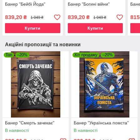
Банер "Бейбі Йода"
Банер "Богині війни"
Бане
839,20
839,20
815
₴
₴
1 049 ₴
1 049 ₴
Купити
Купити
Акційні пропозиції та новинки
Топ
–20%
Хіт продажу
–20%
Банер "Смерть зачекає"
Банер "Українська помста"
В наявності
В наявності