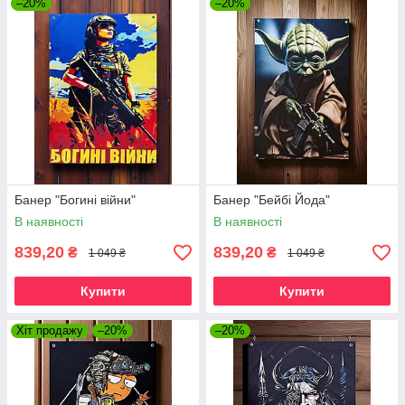
–20%
–20%
Банер "Богині війни"
Банер "Бейбі Йода"
В наявності
В наявності
839,20
839,20
₴
₴
1 049 ₴
1 049 ₴
Купити
Купити
Хіт продажу
–20%
–20%