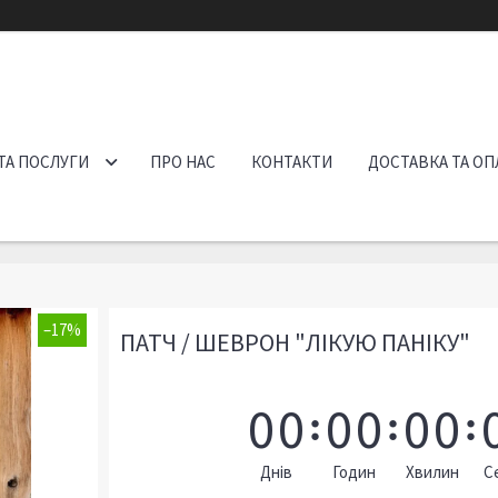
ТА ПОСЛУГИ
ПРО НАС
КОНТАКТИ
ДОСТАВКА ТА ОП
–17%
ПАТЧ / ШЕВРОН "ЛІКУЮ ПАНІКУ"
0
0
0
0
0
0
Днів
Годин
Хвилин
С