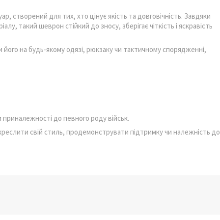
ар, створений для тих, хто цінує якість та довговічність. Завдяки
алу, такий шеврон стійкий до зносу, зберігає чіткість і яскравість
 його на будь-якому одязі, рюкзаку чи тактичному спорядженні,
 приналежності до певного роду військ.
дкреслити свій стиль, продемонструвати підтримку чи належність до