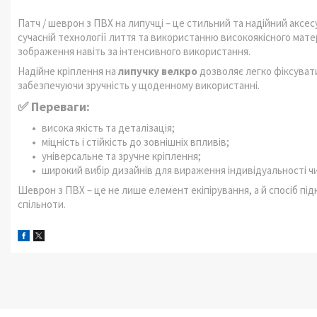
Патч / шеврон з ПВХ на липучці – це стильний та надійний аксесу
сучасній технології лиття та використанню високоякісного матері
зображення навіть за інтенсивного використання.
Надійне кріплення на
липучку велкро
дозволяє легко фіксувати
забезпечуючи зручність у щоденному використанні.
✅ Переваги:
висока якість та деталізація;
міцність і стійкість до зовнішніх впливів;
універсальне та зручне кріплення;
широкий вибір дизайнів для вираження індивідуальності чи
Шеврон з ПВХ – це не лише елемент екіпірування, а й спосіб пі
спільноти.