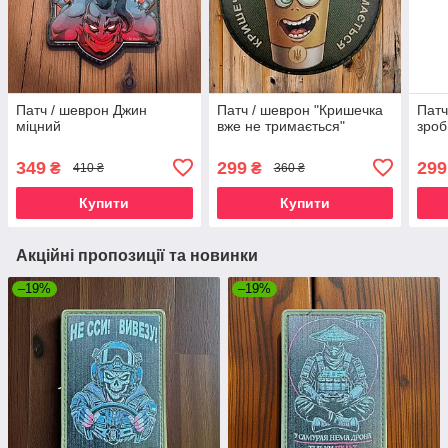
Патч / шеврон Джин
Патч / шеврон "Кришечка
Патч
міцний
вже не тримається"
зроб
349
299
299
₴
₴
410 ₴
360 ₴
Купити
Купити
Акційні пропозиції та новинки
–19%
–19%