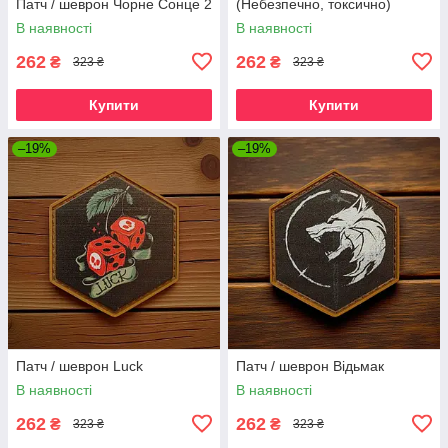
Патч / шеврон Чорне Сонце 2
(Небезпечно, токсично)
В наявності
В наявності
262
262
₴
₴
323 ₴
323 ₴
Купити
Купити
–19%
–19%
Патч / шеврон Luck
Патч / шеврон Відьмак
В наявності
В наявності
262
262
₴
₴
323 ₴
323 ₴