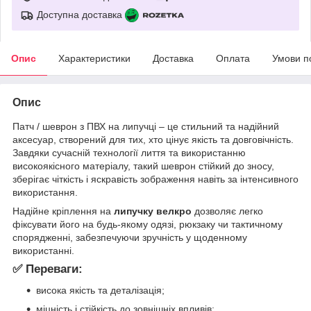
Доступна доставка
Опис
Характеристики
Доставка
Оплата
Умови п
Опис
Патч / шеврон з ПВХ на липучці – це стильний та надійний
аксесуар, створений для тих, хто цінує якість та довговічність.
Завдяки сучасній технології лиття та використанню
високоякісного матеріалу, такий шеврон стійкий до зносу,
зберігає чіткість і яскравість зображення навіть за інтенсивного
використання.
Надійне кріплення на
липучку велкро
дозволяє легко
фіксувати його на будь-якому одязі, рюкзаку чи тактичному
спорядженні, забезпечуючи зручність у щоденному
використанні.
✅ Переваги:
висока якість та деталізація;
міцність і стійкість до зовнішніх впливів;