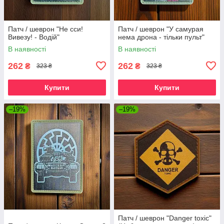
Патч / шеврон "Не сси!
Патч / шеврон "У самурая
Вивезу! - Водій"
нема дрона - тільки пульт"
В наявності
В наявності
262
262
₴
₴
323 ₴
323 ₴
Купити
Купити
–19%
–19%
Патч / шеврон "Danger toxic"