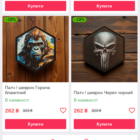
Купити
Купити
–19%
–19%
Патч / шеврон Горила
блакитний
Патч / шеврон Череп чорний
В наявності
В наявності
262
262
₴
₴
323 ₴
323 ₴
Купити
Купити