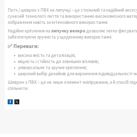
Патч / шеврон з ПВХ на липучці – це стильний та надійний аксесу
сучасній технології лиття та використанню високоякісного матері
зображення навіть за інтенсивного використання.
Надійне кріплення на
липучку велкро
дозволяє легко фіксувати
забезпечуючи зручність у щоденному використанні.
✅ Переваги:
висока якість та деталізація;
міцність і стійкість до зовнішніх впливів;
універсальне та зручне кріплення;
широкий вибір дизайнів для вираження індивідуальності чи
Шеврон з ПВХ – це не лише елемент екіпірування, а й спосіб пі
спільноти.