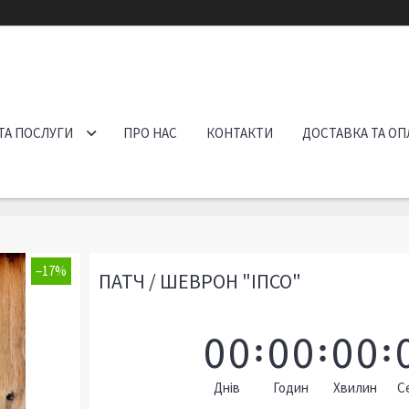
ТА ПОСЛУГИ
ПРО НАС
КОНТАКТИ
ДОСТАВКА ТА ОП
–17%
ПАТЧ / ШЕВРОН "ІПСО"
0
0
0
0
0
0
Днів
Годин
Хвилин
С