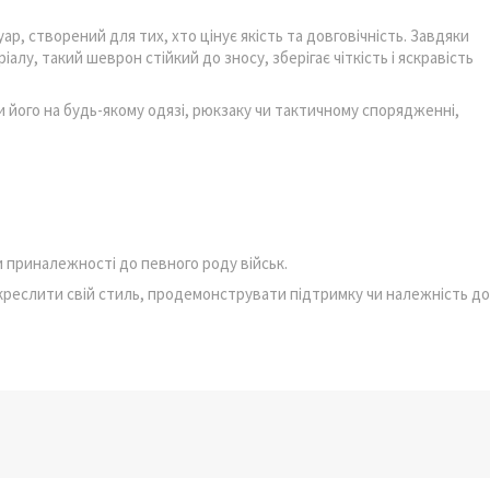
ар, створений для тих, хто цінує якість та довговічність. Завдяки
алу, такий шеврон стійкий до зносу, зберігає чіткість і яскравість
 його на будь-якому одязі, рюкзаку чи тактичному спорядженні,
 приналежності до певного роду військ.
дкреслити свій стиль, продемонструвати підтримку чи належність до