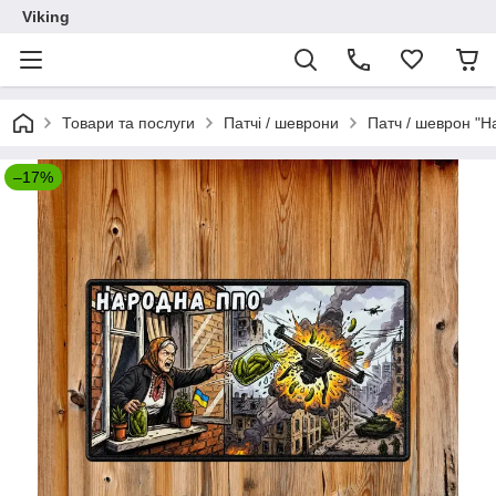
Viking
Товари та послуги
Патчі / шеврони
Патч / шеврон "
–17%