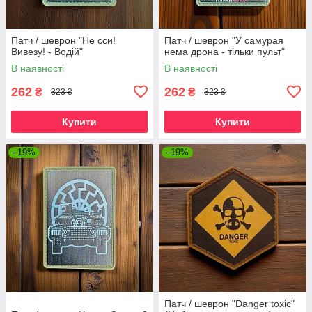
Патч / шеврон "Не сси!
Патч / шеврон "У самурая
Вивезу! - Водій"
нема дрона - тільки пульт"
В наявності
В наявності
262
262
₴
₴
323 ₴
323 ₴
Купити
Купити
–19%
–19%
Патч / шеврон "Danger toxic"