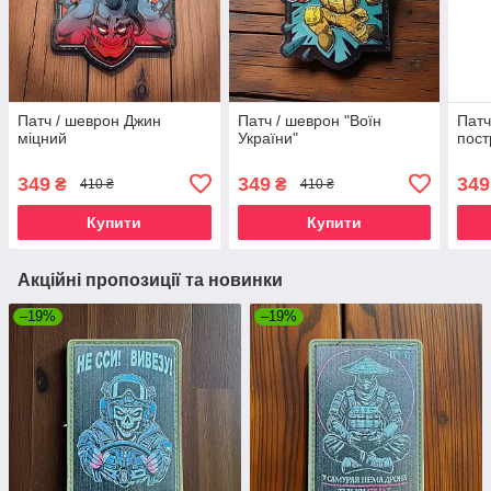
Патч / шеврон Джин
Патч / шеврон "Воїн
Патч
міцний
України"
пост
349
349
349
₴
₴
410 ₴
410 ₴
Купити
Купити
Акційні пропозиції та новинки
–19%
–19%