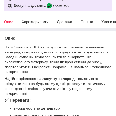
Доступна доставка
Опис
Характеристики
Доставка
Оплата
Умови п
Опис
Патч / шеврон з ПВХ на липучці – це стильний та надійний
аксесуар, створений для тих, хто цінує якість та довговічність.
Завдяки сучасній технології лиття та використанню
високоякісного матеріалу, такий шеврон стійкий до зносу,
зберігає чіткість і яскравість зображення навіть за інтенсивного
використання.
Надійне кріплення на
липучку велкро
дозволяє легко
фіксувати його на будь-якому одязі, рюкзаку чи тактичному
спорядженні, забезпечуючи зручність у щоденному
використанні.
✅ Переваги:
висока якість та деталізація;
міцність і стійкість до зовнішніх впливів;