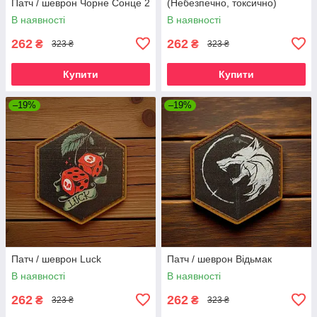
Патч / шеврон Чорне Сонце 2
(Небезпечно, токсично)
В наявності
В наявності
262
262
₴
₴
323 ₴
323 ₴
Купити
Купити
–19%
–19%
Патч / шеврон Luck
Патч / шеврон Відьмак
В наявності
В наявності
262
262
₴
₴
323 ₴
323 ₴