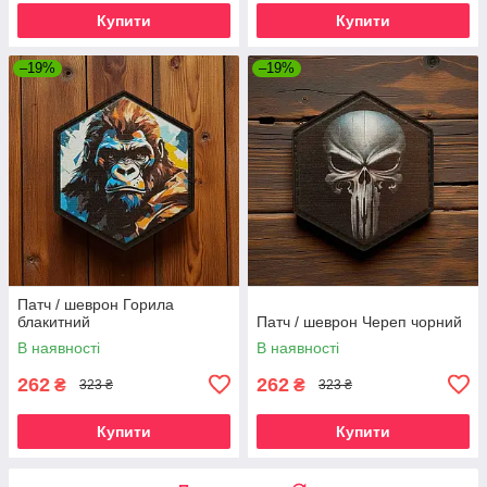
Купити
Купити
–19%
–19%
Патч / шеврон Горила
блакитний
Патч / шеврон Череп чорний
В наявності
В наявності
262
262
₴
₴
323 ₴
323 ₴
Купити
Купити