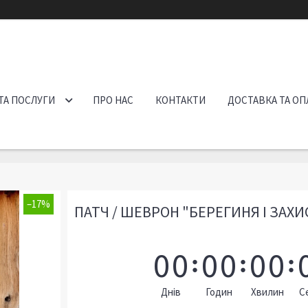
ТА ПОСЛУГИ
ПРО НАС
КОНТАКТИ
ДОСТАВКА ТА ОП
–17%
ПАТЧ / ШЕВРОН "БЕРЕГИНЯ І ЗАХ
0
0
0
0
0
0
Днів
Годин
Хвилин
С