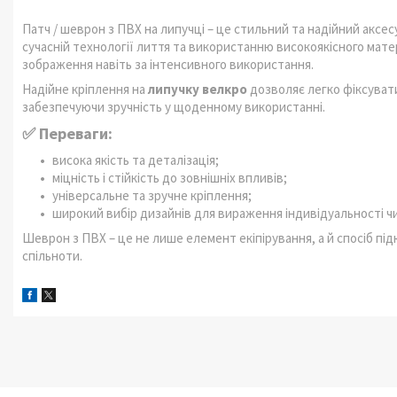
Патч / шеврон з ПВХ на липучці – це стильний та надійний аксесу
сучасній технології лиття та використанню високоякісного матері
зображення навіть за інтенсивного використання.
Надійне кріплення на
липучку велкро
дозволяє легко фіксувати
забезпечуючи зручність у щоденному використанні.
✅ Переваги:
висока якість та деталізація;
міцність і стійкість до зовнішніх впливів;
універсальне та зручне кріплення;
широкий вибір дизайнів для вираження індивідуальності чи
Шеврон з ПВХ – це не лише елемент екіпірування, а й спосіб пі
спільноти.