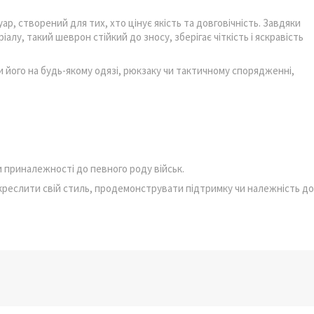
ар, створений для тих, хто цінує якість та довговічність. Завдяки
алу, такий шеврон стійкий до зносу, зберігає чіткість і яскравість
 його на будь-якому одязі, рюкзаку чи тактичному спорядженні,
 приналежності до певного роду військ.
дкреслити свій стиль, продемонструвати підтримку чи належність до