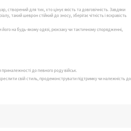
ар, створений для тих, хто цінує якість та довговічність. Завдяки
алу, такий шеврон стійкий до зносу, зберігає чіткість і яскравість
 його на будь-якому одязі, рюкзаку чи тактичному спорядженні,
 приналежності до певного роду військ.
дкреслити свій стиль, продемонструвати підтримку чи належність до