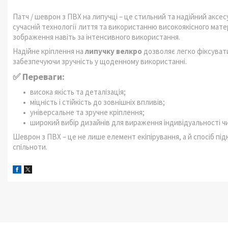
Патч / шеврон з ПВХ на липучці – це стильний та надійний аксесу
сучасній технології лиття та використанню високоякісного матері
зображення навіть за інтенсивного використання.
Надійне кріплення на
липучку велкро
дозволяє легко фіксувати
забезпечуючи зручність у щоденному використанні.
✅ Переваги:
висока якість та деталізація;
міцність і стійкість до зовнішніх впливів;
універсальне та зручне кріплення;
широкий вибір дизайнів для вираження індивідуальності чи
Шеврон з ПВХ – це не лише елемент екіпірування, а й спосіб пі
спільноти.