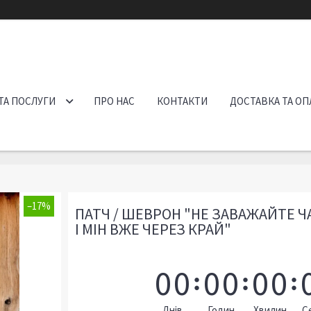
ТА ПОСЛУГИ
ПРО НАС
КОНТАКТИ
ДОСТАВКА ТА ОП
–17%
ПАТЧ / ШЕВРОН "НЕ ЗАВАЖАЙТЕ Ч
І МІН ВЖЕ ЧЕРЕЗ КРАЙ"
0
0
0
0
0
0
Днів
Годин
Хвилин
С