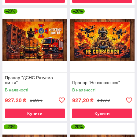
–20%
–20%
Прапор "ДСНС Рятуємо
життя"
Прапор "Не сховаєшся"
В наявності
В наявності
927,20
927,20
₴
₴
1 159 ₴
1 159 ₴
Купити
Купити
–20%
–20%