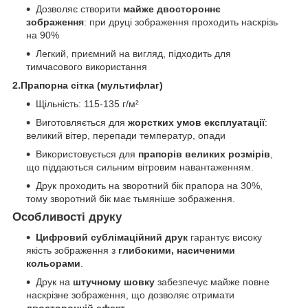
Дозволяє створити
майже двостороннє
зображення
: при друці зображення проходить наскрізь
на 90%
Легкий, приємний на вигляд, підходить для
тимчасового використання
2.Прапорна сітка (мультифлаг)
Щільність: 115-135 г/м²
Виготовляється для
жорстких умов експлуатації
:
великий вітер, перепади температур, опади
Використовується для
прапорів великих розмірів
,
що піддаються сильним вітровим навантаженням.
Друк проходить на зворотний бік прапора на 30%,
тому зворотний бік має тьмяніше зображення.
Особливості друку
Цифровий сублімаційний друк
гарантує високу
якість зображення з
глибокими, насиченими
кольорами
.
Друк на
штучному шовку
забезпечує майже повне
наскрізне зображення, що дозволяє отримати