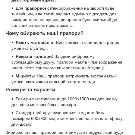
двосторонній ефект
.
Для
прапорної сітки
зображення на звороті буде
тьмянішим, але такий варіант відмінно підходить для
використання на вулиці, де прапор буде схильний до
сильних вітрових навантажень.
Чому обирають наші прапори?
Якість матеріалів:
Високоякісні тканини для різних
умов експлуатації.
Яскраві кольори:
Завдяки цифровому
сублімаційному друку, прапори мають чітке зображення
навіть після тривалого використання на вулиці.
Міцність:
Наші прапори витримують екстремальні
умови, включаючи сильний вітер та опади.
Розміри та варіанти
Розміри виготовлення: до 1000х1500 мм для шовку,
для сітки можливі більші розміри.
Стандартний друк виконується з одного боку
розміром 600х900 мм, з можливістю наскрізного ефекту
для шовку.
Вибираючи наші прапори, ви отримуєте продукт, який буде