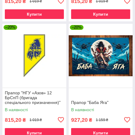
815,20
815,20
₴
₴
1 019 ₴
1 019 ₴
Купити
Купити
–20%
–20%
Прапор "НГУ «Азов» 12
БрСпП (бригада
спеціального призначення)"
Прапор "Баба Яга"
В наявності
В наявності
815,20
927,20
₴
₴
1 019 ₴
1 159 ₴
Купити
Купити