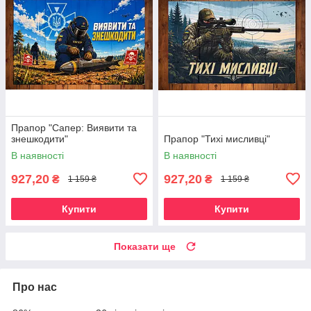
Прапор "Сапер: Виявити та
знешкодити"
Прапор "Тихі мисливці"
В наявності
В наявності
927,20
927,20
₴
₴
1 159 ₴
1 159 ₴
Купити
Купити
Показати ще
Про нас