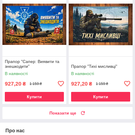
Прапор "Сапер: Виявити та
знешкодити"
Прапор "Тихі мисливці"
В наявності
В наявності
927,20
927,20
₴
₴
1 159 ₴
1 159 ₴
Купити
Купити
Показати ще
Про нас