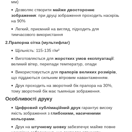
мм)
Дозволяє створити
майже двостороннє
зображення
: при друці зображення проходить наскрізь
на 90%
Легкий, приємний на вигляд, підходить для
тимчасового використання
2.Прапорна сітка (мультифлаг)
Щільність: 115-135 г/м²
Виготовляється для
жорстких умов експлуатації
:
великий вітер, перепади температур, опади
Використовується для
прапорів великих розмірів
,
що піддаються сильним вітровим навантаженням.
Друк проходить на зворотний бік прапора на 30%,
тому зворотний бік має тьмяніше зображення.
Особливості друку
Цифровий сублімаційний друк
гарантує високу
якість зображення з
глибокими, насиченими
кольорами
.
Друк на
штучному шовку
забезпечує майже повне