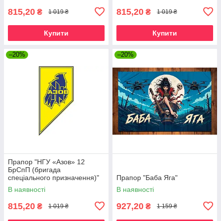
815,20
815,20
₴
₴
1 019 ₴
1 019 ₴
Купити
Купити
–20%
–20%
Прапор "НГУ «Азов» 12
БрСпП (бригада
спеціального призначення)"
Прапор "Баба Яга"
В наявності
В наявності
815,20
927,20
₴
₴
1 019 ₴
1 159 ₴