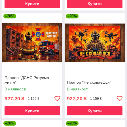
Купити
Купити
–20%
–20%
Прапор "ДСНС Рятуємо
життя"
Прапор "Не сховаєшся"
В наявності
В наявності
927,20
927,20
₴
₴
1 159 ₴
1 159 ₴
Купити
Купити
–20%
–20%