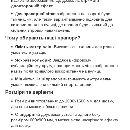
наскрізне зображення, що дозволяє отримати
двосторонній ефект
.
Для
прапорної сітки
зображення на звороті буде
тьмянішим, але такий варіант відмінно підходить для
використання на вулиці, де прапор буде схильний до
сильних вітрових навантажень.
Чому обирають наші прапори?
Якість матеріалів:
Високоякісні тканини для різних
умов експлуатації.
Яскраві кольори:
Завдяки цифровому
сублімаційному друку, прапори мають чітке зображення
навіть після тривалого використання на вулиці.
Міцність:
Наші прапори витримують екстремальні
умови, включаючи сильний вітер та опади.
Розміри та варіанти
Розміри виготовлення: до 1000х1500 мм для шовку,
для сітки можливі більші розміри.
Стандартний друк виконується з одного боку
розміром 600х900 мм, з можливістю наскрізного ефекту
для шовку.