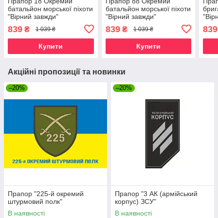
Прапор 18 Окремий
Прапор 88 Окремий
Пра
батальйон морської піхоти
батальйон морської піхоти
бриг
"Вірний завжди"
"Вірний завжди"
"Вір
839
839
839
₴
₴
1 039 ₴
1 039 ₴
Купити
Купити
Акційні пропозиції та новинки
–20%
–20%
Прапор "225-й окремий
Прапор "3 АК (армійський
штурмовий полк"
корпус) ЗСУ"
В наявності
В наявності