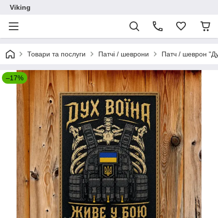
Viking
Товари та послуги
Патчі / шеврони
Патч / шеврон "Д
–17%