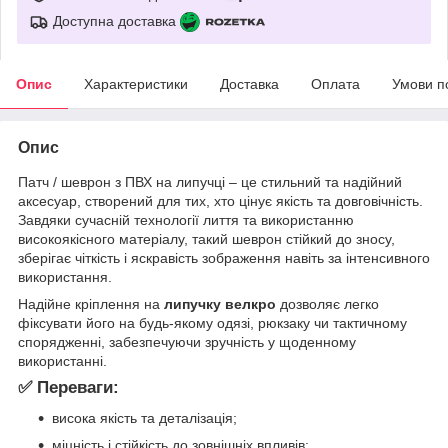
Доступна доставка
Опис
Характеристики
Доставка
Оплата
Умови п
Опис
Патч / шеврон з ПВХ на липучці – це стильний та надійний
аксесуар, створений для тих, хто цінує якість та довговічність.
Завдяки сучасній технології лиття та використанню
високоякісного матеріалу, такий шеврон стійкий до зносу,
зберігає чіткість і яскравість зображення навіть за інтенсивного
використання.
Надійне кріплення на
липучку велкро
дозволяє легко
фіксувати його на будь-якому одязі, рюкзаку чи тактичному
спорядженні, забезпечуючи зручність у щоденному
використанні.
✅ Переваги:
висока якість та деталізація;
міцність і стійкість до зовнішніх впливів;