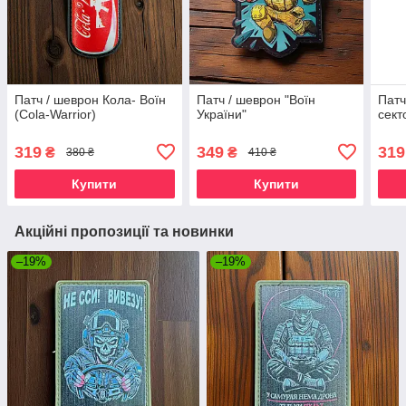
Патч / шеврон Кола- Воїн
Патч / шеврон "Воїн
Патч
(Cola-Warrior)
України"
сект
319
349
319
₴
₴
380 ₴
410 ₴
Купити
Купити
Акційні пропозиції та новинки
–19%
–19%