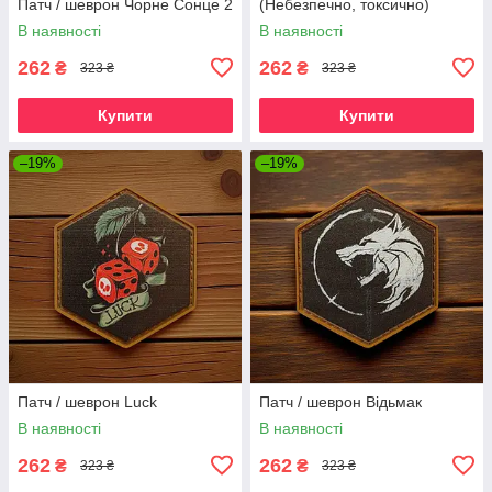
Патч / шеврон Чорне Сонце 2
(Небезпечно, токсично)
В наявності
В наявності
262
262
₴
₴
323 ₴
323 ₴
Купити
Купити
–19%
–19%
Патч / шеврон Luck
Патч / шеврон Відьмак
В наявності
В наявності
262
262
₴
₴
323 ₴
323 ₴