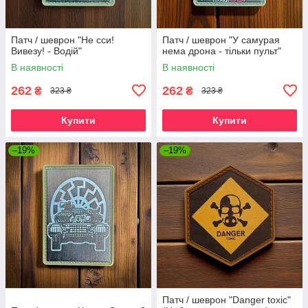
Патч / шеврон "Не сси!
Патч / шеврон "У самурая
Вивезу! - Водій"
нема дрона - тільки пульт"
В наявності
В наявності
262
262
₴
₴
323 ₴
323 ₴
Купити
Купити
–19%
–19%
Патч / шеврон "Danger toxic"