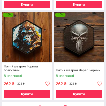
Купити
Купити
–19%
–19%
Патч / шеврон Горила
блакитний
Патч / шеврон Череп чорний
В наявності
В наявності
262
262
₴
₴
323 ₴
323 ₴
Купити
Купити