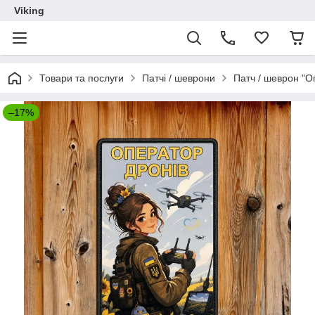
Viking
Товари та послуги
Патчі / шеврони
Патч / шеврон "О
–17%