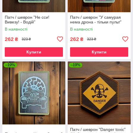
Патч / шеврон "Не сси!
Патч / шеврон "У самурая
Вивезу! - Водій"
нема дрона - тільки пульт"
В наявності
В наявності
262
262
₴
₴
323 ₴
323 ₴
Купити
Купити
–19%
–19%
Патч / шеврон "Danger toxic"