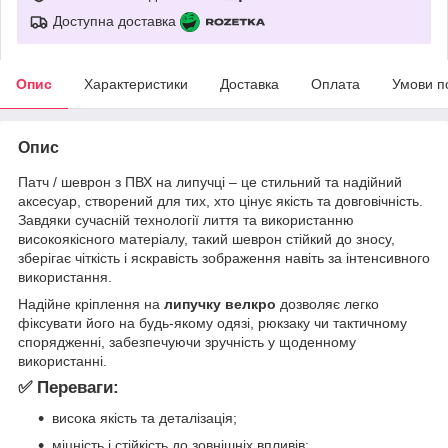
Доступна доставка
Опис
Характеристики
Доставка
Оплата
Умови п
Опис
Патч / шеврон з ПВХ на липучці – це стильний та надійний
аксесуар, створений для тих, хто цінує якість та довговічність.
Завдяки сучасній технології лиття та використанню
високоякісного матеріалу, такий шеврон стійкий до зносу,
зберігає чіткість і яскравість зображення навіть за інтенсивного
використання.
Надійне кріплення на
липучку велкро
дозволяє легко
фіксувати його на будь-якому одязі, рюкзаку чи тактичному
спорядженні, забезпечуючи зручність у щоденному
використанні.
✅ Переваги:
висока якість та деталізація;
міцність і стійкість до зовнішніх впливів;