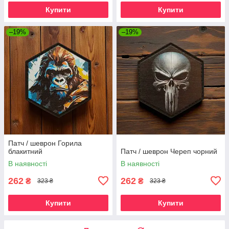
Купити
Купити
–19%
–19%
Патч / шеврон Горила
блакитний
Патч / шеврон Череп чорний
В наявності
В наявності
262
262
₴
₴
323 ₴
323 ₴
Купити
Купити