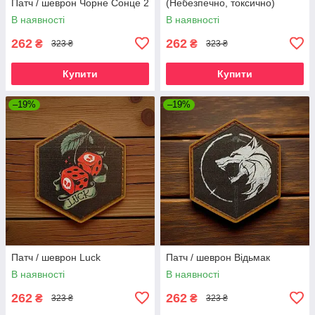
Патч / шеврон Чорне Сонце 2
(Небезпечно, токсично)
В наявності
В наявності
262
262
₴
₴
323 ₴
323 ₴
Купити
Купити
–19%
–19%
Патч / шеврон Luck
Патч / шеврон Відьмак
В наявності
В наявності
262
262
₴
₴
323 ₴
323 ₴