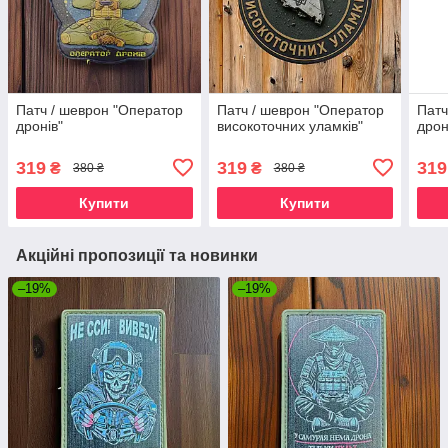
Патч / шеврон "Оператор
Патч / шеврон "Оператор
Патч
дронів"
високоточних уламків"
дрон
319
319
319
₴
₴
380 ₴
380 ₴
Купити
Купити
Акційні пропозиції та новинки
–19%
–19%