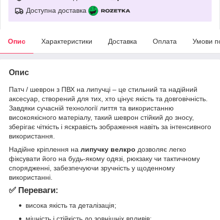
Доступна доставка
Опис
Характеристики
Доставка
Оплата
Умови п
Опис
Патч / шеврон з ПВХ на липучці – це стильний та надійний
аксесуар, створений для тих, хто цінує якість та довговічність.
Завдяки сучасній технології лиття та використанню
високоякісного матеріалу, такий шеврон стійкий до зносу,
зберігає чіткість і яскравість зображення навіть за інтенсивного
використання.
Надійне кріплення на
липучку велкро
дозволяє легко
фіксувати його на будь-якому одязі, рюкзаку чи тактичному
спорядженні, забезпечуючи зручність у щоденному
використанні.
✅ Переваги:
висока якість та деталізація;
міцність і стійкість до зовнішніх впливів;