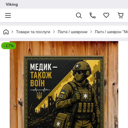
Viking
Товари та послуги
Патчі / шеврони
Патч / шеврон "М
–17%