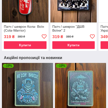
Патч / шеврон Кола- Воїн
Патч / шеврон "ДШВ
Патч
(Cola-Warrior)
Воїни" 2
Укра
319
319
349
₴
₴
380 ₴
380 ₴
Купити
Купити
Акційні пропозиції та новинки
–19%
–19%