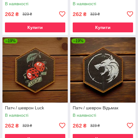
В наявності
В наявності
262
262
₴
₴
323 ₴
323 ₴
Купити
Купити
–19%
–19%
Патч / шеврон Luck
Патч / шеврон Відьмак
В наявності
В наявності
262
262
₴
₴
323 ₴
323 ₴