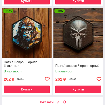
Купити
Купити
–19%
–19%
Патч / шеврон Горила
блакитний
Патч / шеврон Череп чорний
В наявності
В наявності
262
262
₴
₴
323 ₴
323 ₴
Купити
Купити
Показати ще