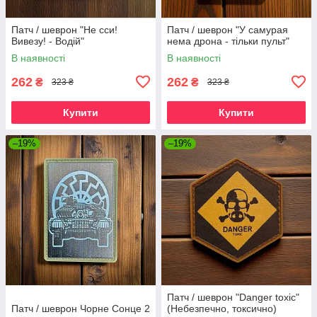
Патч / шеврон "Не сси!
Патч / шеврон "У самурая
Вивезу! - Водій"
нема дрона - тільки пульт"
В наявності
В наявності
262
262
₴
₴
323 ₴
323 ₴
Купити
Купити
–19%
–19%
Патч / шеврон "Danger toxic"
Патч / шеврон Чорне Сонце 2
(Небезпечно, токсично)