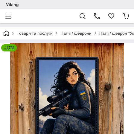
Viking
Товари та послуги
Патчі / шеврони
Патч / шеврон "Ук
–17%