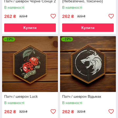
Патч / шеврон Чорне Сонце 2
(Небезпечно, токсично)
В наявності
В наявності
262
262
₴
₴
323 ₴
323 ₴
Купити
Купити
–19%
–19%
Патч / шеврон Luck
Патч / шеврон Відьмак
В наявності
В наявності
262
262
₴
₴
323 ₴
323 ₴