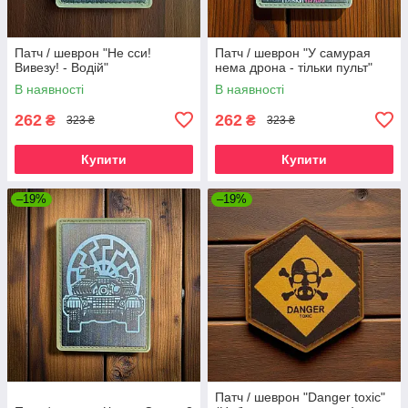
Патч / шеврон "Не сси!
Патч / шеврон "У самурая
Вивезу! - Водій"
нема дрона - тільки пульт"
В наявності
В наявності
262
262
₴
₴
323 ₴
323 ₴
Купити
Купити
–19%
–19%
Патч / шеврон "Danger toxic"