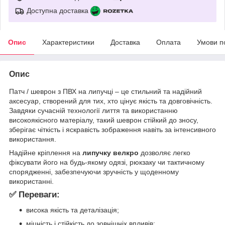
Доступна доставка
Опис
Характеристики
Доставка
Оплата
Умови п
Опис
Патч / шеврон з ПВХ на липучці – це стильний та надійний
аксесуар, створений для тих, хто цінує якість та довговічність.
Завдяки сучасній технології лиття та використанню
високоякісного матеріалу, такий шеврон стійкий до зносу,
зберігає чіткість і яскравість зображення навіть за інтенсивного
використання.
Надійне кріплення на
липучку велкро
дозволяє легко
фіксувати його на будь-якому одязі, рюкзаку чи тактичному
спорядженні, забезпечуючи зручність у щоденному
використанні.
✅ Переваги:
висока якість та деталізація;
міцність і стійкість до зовнішніх впливів;