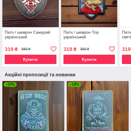
Патч / шеврон Самурай
Патч / шеврон Тор
Патч
український
український
свят
319
319
319
₴
₴
380 ₴
380 ₴
Купити
Купити
Акційні пропозиції та новинки
–19%
–19%