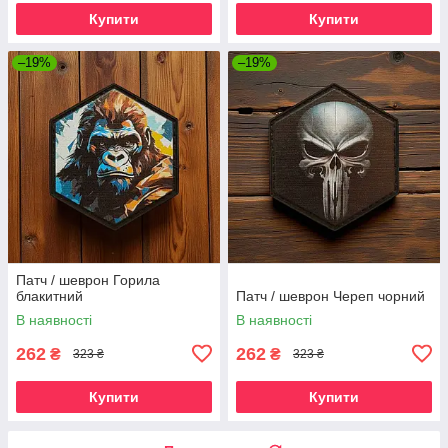
Купити
Купити
–19%
–19%
Патч / шеврон Горила
блакитний
Патч / шеврон Череп чорний
В наявності
В наявності
262
262
₴
₴
323 ₴
323 ₴
Купити
Купити