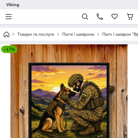
Viking
Товари та послуги
Патчі / шеврони
Патч / шеврон "Ві
–17%