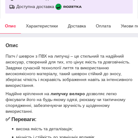
Доступна доставка
Опис
Характеристики
Доставка
Оплата
Умови п
Опис
Патч / шеврон з ПВХ на липучці – це стильний та надійний
аксесуар, створений для тих, хто цінує якість та довговічність.
Завдяки сучасній технології лиття та використанню
високоякісного матеріалу, такий шеврон стійкий до зносу,
зберігає чіткість і яскравість зображення навіть за інтенсивного
використання.
Надійне кріплення на
липучку велкро
дозволяє легко
фіксувати його на будь-якому одязі, рюкзаку чи тактичному
спорядженні, забезпечуючи зручність у щоденному
використанні.
✅ Переваги:
висока якість та деталізація;
міцність і стійкість до зовнішніх впливів;