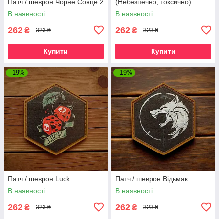
Патч / шеврон Чорне Сонце 2
(Небезпечно, токсично)
В наявності
В наявності
262
262
₴
₴
323 ₴
323 ₴
Купити
Купити
–19%
–19%
Патч / шеврон Luck
Патч / шеврон Відьмак
В наявності
В наявності
262
262
₴
₴
323 ₴
323 ₴