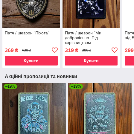
Патч / шеврон "Піхота"
Патч / шеврон "Ми
Патч
добровільно. Під
під 
керівництвом
незнаючих..."
369
319
299
₴
₴
430 ₴
380 ₴
Купити
Купити
Акційні пропозиції та новинки
–19%
–19%