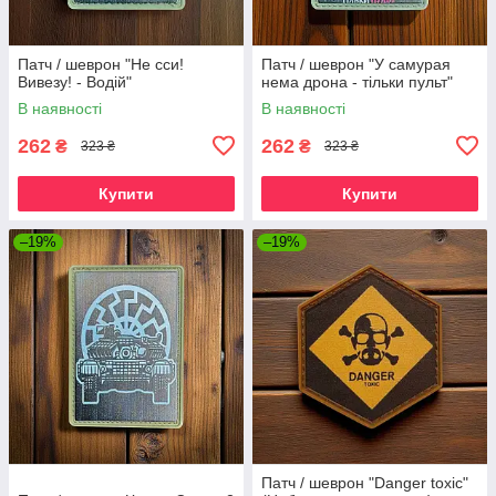
Патч / шеврон "Не сси!
Патч / шеврон "У самурая
Вивезу! - Водій"
нема дрона - тільки пульт"
В наявності
В наявності
262
262
₴
₴
323 ₴
323 ₴
Купити
Купити
–19%
–19%
Патч / шеврон "Danger toxic"