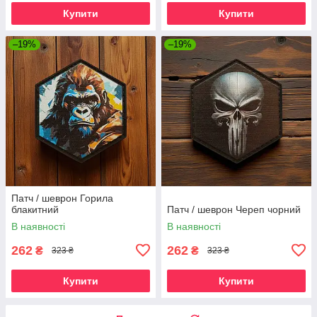
Купити
Купити
–19%
–19%
Патч / шеврон Горила
блакитний
Патч / шеврон Череп чорний
В наявності
В наявності
262
262
₴
₴
323 ₴
323 ₴
Купити
Купити