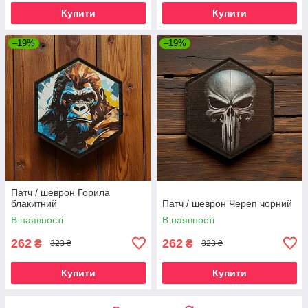
Купити
Купити
–19%
–19%
Патч / шеврон Горила
блакитний
Патч / шеврон Череп чорний
В наявності
В наявності
262
262
₴
₴
323 ₴
323 ₴
Купити
Купити