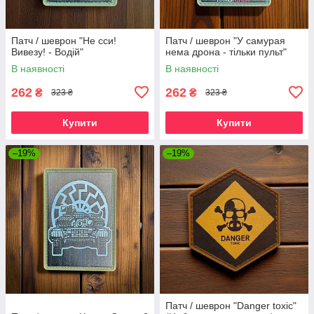
Патч / шеврон "Не сси!
Патч / шеврон "У самурая
Вивезу! - Водій"
нема дрона - тільки пульт"
В наявності
В наявності
262
262
₴
₴
323 ₴
323 ₴
Купити
Купити
–19%
–19%
Патч / шеврон "Danger toxic"