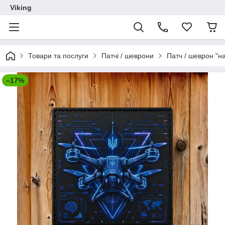
Viking
Товари та послуги
Патчі / шеврони
Патч / шеврон "н
–17%