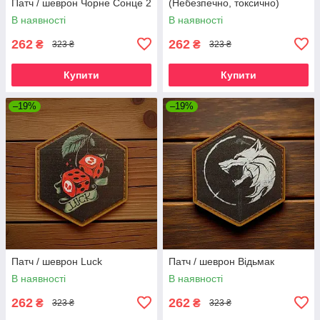
Патч / шеврон Чорне Сонце 2
(Небезпечно, токсично)
В наявності
В наявності
262
262
₴
₴
323 ₴
323 ₴
Купити
Купити
–19%
–19%
Патч / шеврон Luck
Патч / шеврон Відьмак
В наявності
В наявності
262
262
₴
₴
323 ₴
323 ₴