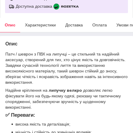
Доступна доставка
Опис
Характеристики
Доставка
Оплата
Умови п
Опис
Патч / шеврон з ПВХ на липучці – це стильний та надійний
аксесуар, створений для тих, хто цінує якість та довговічність.
Завдяки сучасній технології лиття та використанню
високоякісного матеріалу, такий шеврон стійкий до зносу,
зберігає чіткість і яскравість зображення навіть за інтенсивного
використання.
Надійне кріплення на
липучку велкро
дозволяє легко
фіксувати його на будь-якому одязі, рюкзаку чи тактичному
спорядженні, забезпечуючи зручність у щоденному
використанні.
✅ Переваги:
висока якість та деталізація;
міцність і стійкість до зовнішніх впливів;