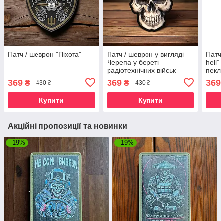
Патч / шеврон "Піхота"
Патч / шеврон у вигляді
Патч
Черепа у береті
hell
радіотехнічних військ
пекл
369
369
369
₴
₴
430 ₴
430 ₴
Купити
Купити
Акційні пропозиції та новинки
–19%
–19%