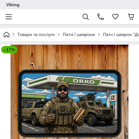
Viking
Товари та послуги
Патчі / шеврони
Патч / шеврон "Д
–17%