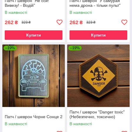
Патч / шеврон "Не сси!
Патч / шеврон "У самурая
Вивезу! - Водій"
нема дрона - тільки пульт"
В наявності
В наявності
262
262
₴
₴
323 ₴
323 ₴
Купити
Купити
–19%
–19%
Патч / шеврон "Danger toxic"
Патч / шеврон Чорне Сонце 2
(Небезпечно, токсично)
В наявності
В наявності