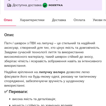
Доступна доставка
Опис
Характеристики
Доставка
Оплата
Умови п
Опис
Патч / шеврон з ПВХ на липучці – це стильний та надійний
аксесуар, створений для тих, хто цінує якість та довговічність.
Завдяки сучасній технології лиття та використанню
високоякісного матеріалу, такий шеврон стійкий до зносу,
зберігає чіткість і яскравість зображення навіть за інтенсивного
використання.
Надійне кріплення на
липучку велкро
дозволяє легко
фіксувати його на будь-якому одязі, рюкзаку чи тактичному
спорядженні, забезпечуючи зручність у щоденному
використанні.
✅ Переваги:
висока якість та деталізація;
міцність і стійкість до зовнішніх впливів;