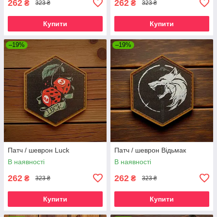
262
262
₴
₴
323 ₴
323 ₴
Купити
Купити
–19%
–19%
Патч / шеврон Luck
Патч / шеврон Відьмак
В наявності
В наявності
262
262
₴
₴
323 ₴
323 ₴
Купити
Купити