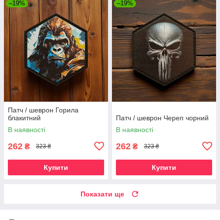
–19%
–19%
Патч / шеврон Горила
блакитний
Патч / шеврон Череп чорний
В наявності
В наявності
262
262
₴
₴
323 ₴
323 ₴
Купити
Купити
Показати ще