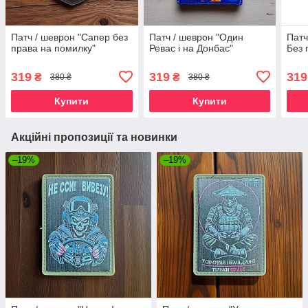
Патч / шеврон "Сапер без
Патч / шеврон "Один
Патч
права на помилку"
Ревас і на Донбас"
Без 
319
319
319
₴
₴
380 ₴
380 ₴
Купити
Купити
Акційні пропозиції та новинки
–19%
–19%