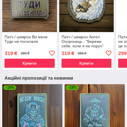
Патч / шеврон Ви мене
Патч / шеврон Ангел
Патч
Туди не посилали
Охоронець - "Бережи
не з
себе, коли я не поруч"
це п
Олива
319
319
299
₴
₴
380 ₴
380 ₴
Купити
Купити
Акційні пропозиції та новинки
–19%
–19%