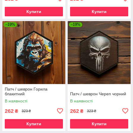
Купити
Купити
–19%
–19%
Патч / шеврон Горила
блакитний
Патч / шеврон Череп чорний
В наявності
В наявності
262
262
₴
₴
323 ₴
323 ₴
Купити
Купити