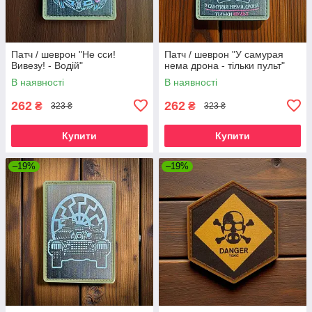
Патч / шеврон "Не сси!
Патч / шеврон "У самурая
Вивезу! - Водій"
нема дрона - тільки пульт"
В наявності
В наявності
262
262
₴
₴
323 ₴
323 ₴
Купити
Купити
–19%
–19%