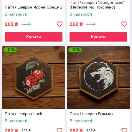
Патч / шеврон "Danger toxic"
Патч / шеврон Чорне Сонце 2
(Небезпечно, токсично)
В наявності
В наявності
262
262
₴
₴
323 ₴
323 ₴
Купити
Купити
–19%
–19%
Патч / шеврон Luck
Патч / шеврон Відьмак
В наявності
В наявності
262
262
₴
₴
323 ₴
323 ₴