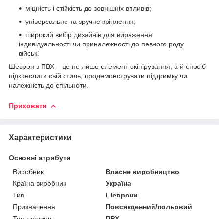
міцність і стійкість до зовнішніх впливів;
універсальне та зручне кріплення;
широкий вибір дизайнів для вираження
індивідуальності чи приналежності до певного роду
військ.
Шеврон з ПВХ – це не лише елемент екіпірування, а й спосіб
підкреслити свій стиль, продемонструвати підтримку чи
належність до спільноти.
Приховати
Характеристики
Основні атрибути
Виробник
Власне виробництво
Країна виробник
Україна
Тип
Шеврони
Призначення
Повсякденний/польовий
Тип тканини
ПВХ